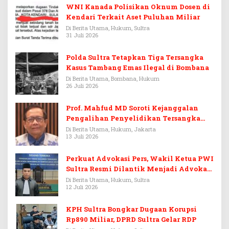
WNI Kanada Polisikan Oknum Dosen di
Kendari Terkait Aset Puluhan Miliar
Di Berita Utama, Hukum, Sultra
31 Juli 2026
Polda Sultra Tetapkan Tiga Tersangka
Kasus Tambang Emas Ilegal di Bombana
Di Berita Utama, Bombana, Hukum
26 Juli 2026
Prof. Mahfud MD Soroti Kejanggalan
Pengalihan Penyelidikan Tersangka
Febrie Adriansyah
Di Berita Utama, Hukum, Jakarta
13 Juli 2026
Perkuat Advokasi Pers, Wakil Ketua PWI
Sultra Resmi Dilantik Menjadi Advokat
PERADI
Di Berita Utama, Hukum, Sultra
12 Juli 2026
KPH Sultra Bongkar Dugaan Korupsi
Rp890 Miliar, DPRD Sultra Gelar RDP