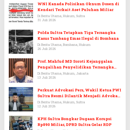
WNI Kanada Polisikan Oknum Dosen di
Kendari Terkait Aset Puluhan Miliar
Di Berita Utama, Hukum, Sultra
31 Juli 2026
Polda Sultra Tetapkan Tiga Tersangka
Kasus Tambang Emas Ilegal di Bombana
Di Berita Utama, Bombana, Hukum
26 Juli 2026
Prof. Mahfud MD Soroti Kejanggalan
Pengalihan Penyelidikan Tersangka
Febrie Adriansyah
Di Berita Utama, Hukum, Jakarta
13 Juli 2026
Perkuat Advokasi Pers, Wakil Ketua PWI
Sultra Resmi Dilantik Menjadi Advokat
PERADI
Di Berita Utama, Hukum, Sultra
12 Juli 2026
KPH Sultra Bongkar Dugaan Korupsi
Rp890 Miliar, DPRD Sultra Gelar RDP