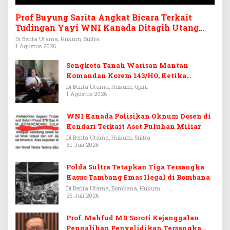
Prof Buyung Sarita Angkat Bicara Terkait
Tudingan Yayi WNI Kanada Ditagih Utang
Rp3,6 Miliar
Di Berita Utama, Hukum, Sultra
1 Agustus 2026
Sengketa Tanah Warisan Mantan
Komandan Korem 143/HO, Ketika
Warisan Menjadi Arena Pemerasan
Di Berita Utama, Hukum, Opini
1 Agustus 2026
WNI Kanada Polisikan Oknum Dosen di
Kendari Terkait Aset Puluhan Miliar
Di Berita Utama, Hukum, Sultra
31 Juli 2026
Polda Sultra Tetapkan Tiga Tersangka
Kasus Tambang Emas Ilegal di Bombana
Di Berita Utama, Bombana, Hukum
26 Juli 2026
Prof. Mahfud MD Soroti Kejanggalan
Pengalihan Penyelidikan Tersangka