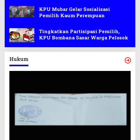
KPU Mubar Gelar Sosialisasi
Pemilih Kaum Perempuan
Tingkatkan Partisipasi Pemilih,
KPU Bombana Sasar Warga Pelosok
Hukum