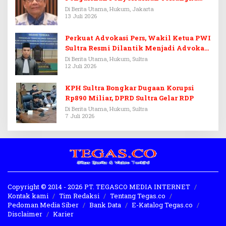
Febrie Adriansyah
Di Berita Utama, Hukum, Jakarta
13 Juli 2026
Perkuat Advokasi Pers, Wakil Ketua PWI
Sultra Resmi Dilantik Menjadi Advokat
PERADI
Di Berita Utama, Hukum, Sultra
12 Juli 2026
KPH Sultra Bongkar Dugaan Korupsi
Rp890 Miliar, DPRD Sultra Gelar RDP
Di Berita Utama, Hukum, Sultra
7 Juli 2026
Copyright © 2014 - 2026 PT. TEGASCO MEDIA INTERNET
Kontak kami
Tim Redaksi
Tentang Tegas.co
Pedoman Media Siber
Bank Data
E-Katalog Tegas.co
Disclaimer
Karier