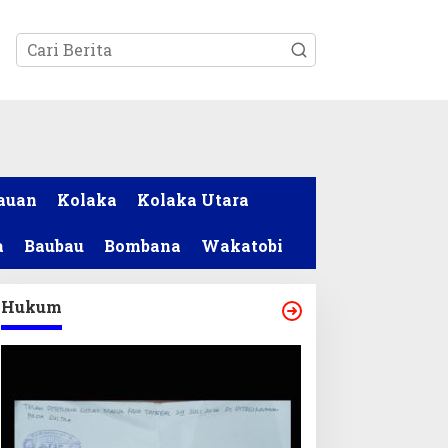
tutup
auan
Kolaka
Kolaka Utara
a
Baubau
Bombana
Wakatobi
Hukum