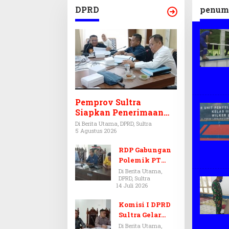
DPRD
penum
Pemprov Sultra
Siapkan Penerimaan
CPNS dan PPPK 2027,
Di Berita Utama, DPRD, Sultra
5 Agustus 2026
DPRD Sultra Desak
Formasi Disabilitas
RDP Gabungan
Polemik PT
Antam-SJS
Di Berita Utama,
DPRD, Sultra
Kolaka
14 Juli 2026
Ditunda,
Komisi III dan
Komisi I DPRD
IV Menunggu
Sultra Gelar
Hasil Audit BPK
RDP, Ungkap
Di Berita Utama,