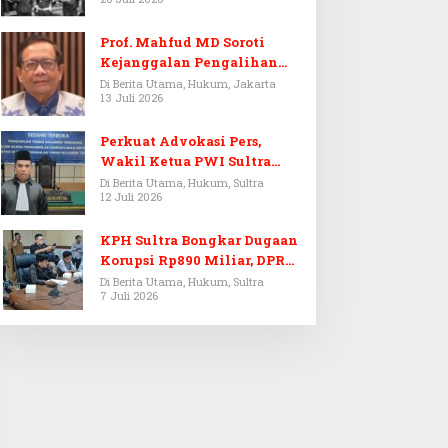
Prof. Mahfud MD Soroti
Kejanggalan Pengalihan
Penyelidikan Tersangka
Di Berita Utama, Hukum, Jakarta
13 Juli 2026
Febrie Adriansyah
Perkuat Advokasi Pers,
Wakil Ketua PWI Sultra
Resmi Dilantik Menjadi
Di Berita Utama, Hukum, Sultra
12 Juli 2026
Advokat PERADI
KPH Sultra Bongkar Dugaan
Korupsi Rp890 Miliar, DPRD
Sultra Gelar RDP
Di Berita Utama, Hukum, Sultra
7 Juli 2026