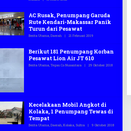
O
L
E
H
AC Rusak, Penumpang Garuda
T
E
Rute Kendari-Makassar Panik
G
Turun dari Pesawat
A
S
Berita Utama
,
Daerah
|
21 Februari 2019
O
.
L
C
E
O
H
Berikut 181 Penumpang Korban
T
E
Pesawat Lion Air JT 610
G
A
Berita Utama
,
Tegas.co Nusantara
|
29 Oktober 2018
O
S
L
.
E
C
H
O
T
E
G
A
S
.
Kecelakaan Mobil Angkot di
C
Kolaka, 1 Penumpang Tewas di
O
Tempat
Berita Utama
,
Daerah
,
Kolaka
,
Sultra
|
9 Oktober 2018
O
L