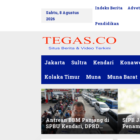
L
Indeks Berita
Advet
tutup
e
Sabtu, 8 Agustus
w
2026
a
Pendidikan
t
i
k
e
k
o
Jakarta
Sultra
Kendari
Konaw
n
t
Kolaka Timur
Muna
Muna Barat
e
n
Antrean BBM Panjang di
SIPB J
SPBU Kendari, DPRD
Penam
Sultra Duga Sistem
Komod
Barcode Curang
C di Su