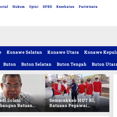
orial
Hukum
Opini
DPRD
Kesehatan
Pariwisata
e
Konawe Selatan
Konawe Utara
Konawe Kepul
Buton
Buton Selatan
Buton Tengah
Buton Utar
adi Solusi
Semarakkan HUT RI,
bangan Batuan
Ratusan Pegawai
itas ex-Golongan
Sekretariat DPRD Sultra
ltra
Ikuti Lomba Bola Gotong