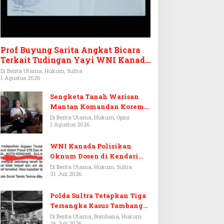
Prof Buyung Sarita Angkat Bicara
Terkait Tudingan Yayi WNI Kanada
Ditagih Utang Rp3,6 Miliar
Di Berita Utama, Hukum, Sultra
1 Agustus 2026
Sengketa Tanah Warisan
Mantan Komandan Korem
143/HO, Ketika Warisan
Di Berita Utama, Hukum, Opini
1 Agustus 2026
Menjadi Arena Pemerasan
WNI Kanada Polisikan
Oknum Dosen di Kendari
Terkait Aset Puluhan Miliar
Di Berita Utama, Hukum, Sultra
31 Juli 2026
Polda Sultra Tetapkan Tiga
Tersangka Kasus Tambang
Emas Ilegal di Bombana
Di Berita Utama, Bombana, Hukum
26 Juli 2026