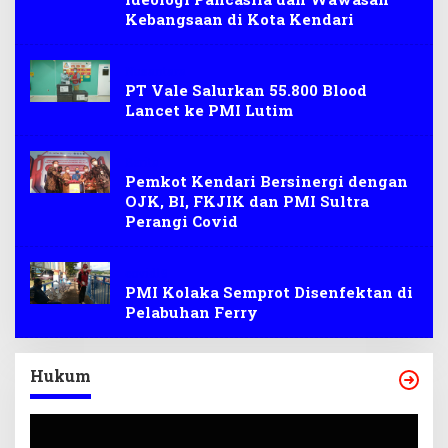
Kebangsaan di Kota Kendari
Nusantara
PT Vale Salurkan 55.800 Blood
Lancet ke PMI Lutim
Berita
Pemkot Kendari Bersinergi dengan
OJK, BI, FKJIK dan PMI Sultra
Perangi Covid
covid19
PMI Kolaka Semprot Disenfektan di
Pelabuhan Ferry
Hukum