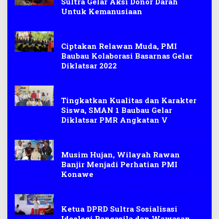
Sultra Gelar Aksi Donor Darah
Untuk Kemanusiaan
Baubau
Ciptakan Relawan Muda, PMI
Baubau Kolaborasi Basarnas Gelar
Diklatsar 2022
Baubau
Tingkatkan Kualitas dan Karakter
Siswa, SMAN 1 Baubau Gelar
Diklatsar PMR Angkatan V
Konawe
Musim Hujan, Wilayah Rawan
Banjir Menjadi Perhatian PMI
Konawe
Sulawesi Tenggara
Ketua DPRD Sultra Sosialisasi
Ideologi Pancasila dan Wawasan