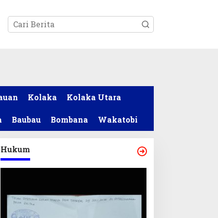
tutup
auan
Kolaka
Kolaka Utara
a
Baubau
Bombana
Wakatobi
Hukum