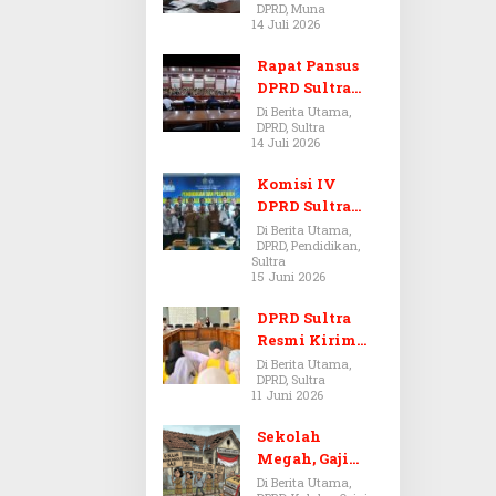
DPRD, Muna
Dugaan Jual
14 Juli 2026
Beli Tanah
Bermasalah di
Rapat Pansus
Muna
DPRD Sultra
Diskors Dua
Di Berita Utama,
DPRD, Sultra
Kali Akibat
14 Juli 2026
Ketidakhadira
n Pj Sekda
Komisi IV
DPRD Sultra
Kawal Hak
Di Berita Utama,
DPRD, Pendidikan,
Guru,
Sultra
Rencanakan
15 Juni 2026
Revisi Perda
Pendidikan
DPRD Sultra
Resmi Kirim
Aspirasi Tolak
Di Berita Utama,
DPRD, Sultra
Peraturan
11 Juni 2026
BPOM No. 5
Tahun 2026 ke
Sekolah
Komisi IX DPR
Megah, Gaji
RI
Guru Berdarah-
Di Berita Utama,