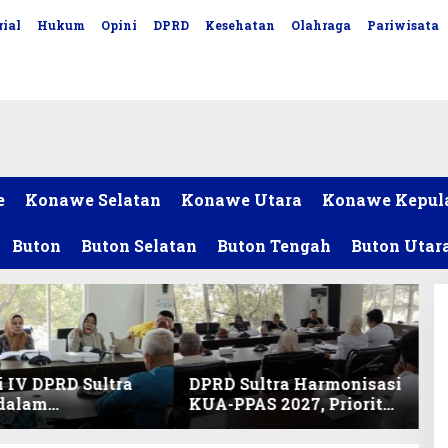
ial
Hukum
Opini
DPRD
Kesehatan
Olahraga
Pariwisata
e
Konawe Selatan
Konawe Utara
Konawe Kepul
Buton
Buton Selatan
Buton Tengah
Buton Utar
 IV DPRD Sultra
DPRD Sultra Harmonisasi
 dalam
KUA-PPAS 2027, Prioritas
nisasi KUA-PPAS
Pendidikan, Kebudayaan,
an Perubahan
dan Pelunasan Utang