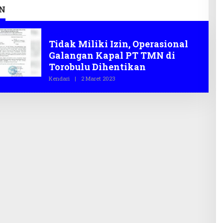
2026
Infrastruktur
N
Kendari
Tidak Miliki Izin, Operasional
Galangan Kapal PT TMN di
Torobulu Dihentikan
Kendari
|
2 Maret 2023
O
L
E
H
T
E
G
A
S
.
C
O