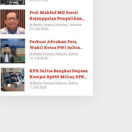
Prof. Mahfud MD Soroti
Kejanggalan Pengalihan
Penyelidikan Tersangka
Di Berita Utama, Hukum, Jakarta
13 Juli 2026
Febrie Adriansyah
Perkuat Advokasi Pers,
Wakil Ketua PWI Sultra
Resmi Dilantik Menjadi
Di Berita Utama, Hukum, Sultra
12 Juli 2026
Advokat PERADI
KPH Sultra Bongkar Dugaan
Korupsi Rp890 Miliar, DPRD
Sultra Gelar RDP
Di Berita Utama, Hukum, Sultra
7 Juli 2026