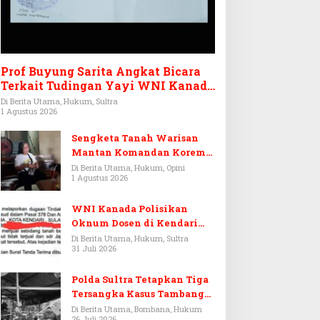
Prof Buyung Sarita Angkat Bicara
Terkait Tudingan Yayi WNI Kanada
Ditagih Utang Rp3,6 Miliar
Di Berita Utama, Hukum, Sultra
1 Agustus 2026
Sengketa Tanah Warisan
Mantan Komandan Korem
143/HO, Ketika Warisan
Di Berita Utama, Hukum, Opini
1 Agustus 2026
Menjadi Arena Pemerasan
WNI Kanada Polisikan
Oknum Dosen di Kendari
Terkait Aset Puluhan Miliar
Di Berita Utama, Hukum, Sultra
31 Juli 2026
Polda Sultra Tetapkan Tiga
Tersangka Kasus Tambang
Emas Ilegal di Bombana
Di Berita Utama, Bombana, Hukum
26 Juli 2026