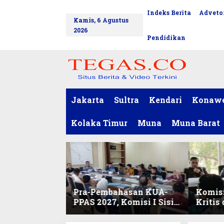
L
Indeks Berita
Advetor
tutup
e
Kamis, 6 Agustus
w
2026
a
Pendidikan
t
i
k
e
k
o
Jakarta
Sultra
Kendari
Konaw
n
t
Kolaka Timur
Muna
Muna Barat
e
n
Pra-Pembahasan KUA-
Komisi
PPAS 2027, Komisi I Sisir
Kritis
Program Prioritas
Harmo
Berkelanjutan
2027 d