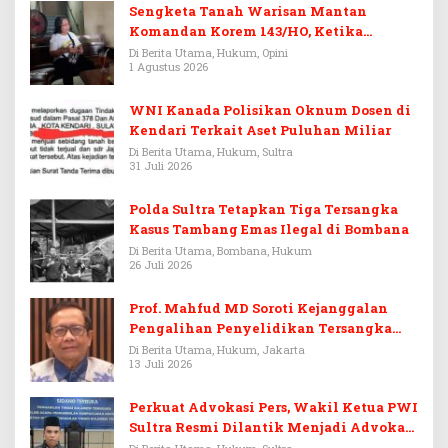
Sengketa Tanah Warisan Mantan
Komandan Korem 143/HO, Ketika
Warisan Menjadi Arena Pemerasan
Di Berita Utama, Hukum, Opini
1 Agustus 2026
WNI Kanada Polisikan Oknum Dosen di
Kendari Terkait Aset Puluhan Miliar
Di Berita Utama, Hukum, Sultra
31 Juli 2026
Polda Sultra Tetapkan Tiga Tersangka
Kasus Tambang Emas Ilegal di Bombana
Di Berita Utama, Bombana, Hukum
26 Juli 2026
Prof. Mahfud MD Soroti Kejanggalan
Pengalihan Penyelidikan Tersangka
Febrie Adriansyah
Di Berita Utama, Hukum, Jakarta
13 Juli 2026
Perkuat Advokasi Pers, Wakil Ketua PWI
Sultra Resmi Dilantik Menjadi Advokat
PERADI