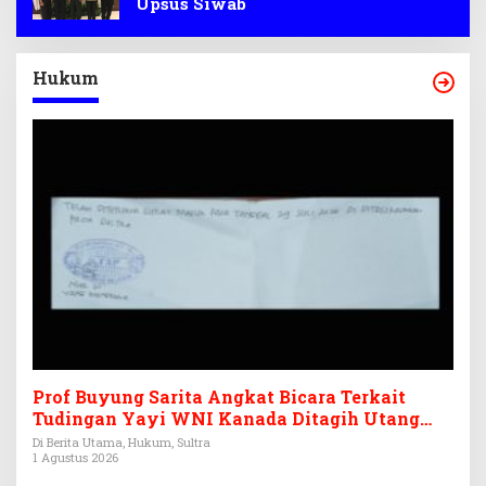
Upsus Siwab
Hukum
Prof Buyung Sarita Angkat Bicara Terkait
Tudingan Yayi WNI Kanada Ditagih Utang
Rp3,6 Miliar
Di Berita Utama, Hukum, Sultra
1 Agustus 2026