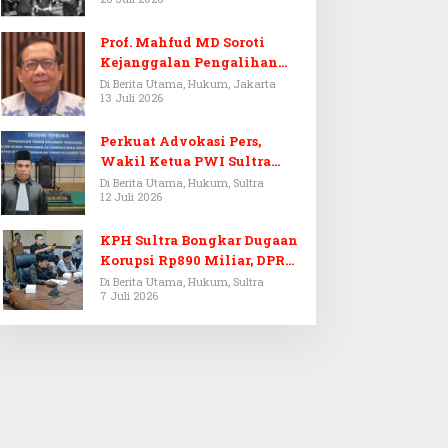
Prof. Mahfud MD Soroti
Kejanggalan Pengalihan
Penyelidikan Tersangka
Di Berita Utama, Hukum, Jakarta
13 Juli 2026
Febrie Adriansyah
Perkuat Advokasi Pers,
Wakil Ketua PWI Sultra
Resmi Dilantik Menjadi
Di Berita Utama, Hukum, Sultra
12 Juli 2026
Advokat PERADI
KPH Sultra Bongkar Dugaan
Korupsi Rp890 Miliar, DPRD
Sultra Gelar RDP
Di Berita Utama, Hukum, Sultra
7 Juli 2026