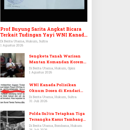
Prof Buyung Sarita Angkat Bicara
Terkait Tudingan Yayi WNI Kanada
Ditagih Utang Rp3,6 Miliar
Di Berita Utama, Hukum, Sultra
1 Agustus 2026
Sengketa Tanah Warisan
Mantan Komandan Korem
143/HO, Ketika Warisan
Di Berita Utama, Hukum, Opini
1 Agustus 2026
Menjadi Arena Pemerasan
WNI Kanada Polisikan
Oknum Dosen di Kendari
Terkait Aset Puluhan Miliar
Di Berita Utama, Hukum, Sultra
31 Juli 2026
Polda Sultra Tetapkan Tiga
Tersangka Kasus Tambang
Emas Ilegal di Bombana
Di Berita Utama, Bombana, Hukum
26 Juli 2026