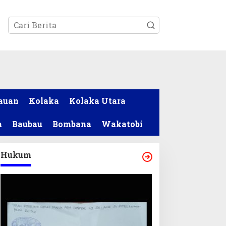
tutup
auan
Kolaka
Kolaka Utara
a
Baubau
Bombana
Wakatobi
Hukum