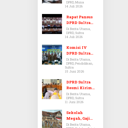
DPRD, Muna
Dugaan Jual
14 Juli 2026
Beli Tanah
Bermasalah di
Rapat Pansus
Muna
DPRD Sultra
Diskors Dua
Di Berita Utama,
DPRD, Sultra
Kali Akibat
14 Juli 2026
Ketidakhadira
n Pj Sekda
Komisi IV
DPRD Sultra
Kawal Hak
Di Berita Utama,
DPRD, Pendidikan,
Guru,
Sultra
Rencanakan
15 Juni 2026
Revisi Perda
Pendidikan
DPRD Sultra
Resmi Kirim
Aspirasi Tolak
Di Berita Utama,
DPRD, Sultra
Peraturan
11 Juni 2026
BPOM No. 5
Tahun 2026 ke
Sekolah
Komisi IX DPR
Megah, Gaji
RI
Guru Berdarah-
Di Berita Utama,