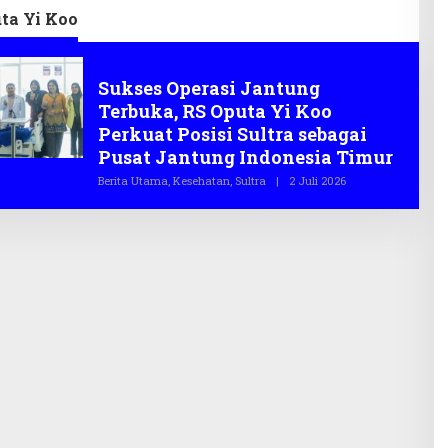
ta Yi Koo
Kesehatan
Sukses Operasi Jantung
Terbuka, RS Oputa Yi Koo
Perkuat Posisi Sultra sebagai
Pusat Jantung Indonesia Timur
Berita Utama
,
Kesehatan
,
Sultra
|
2 Juli 2026
O
L
E
H
T
E
G
A
S
.
C
O