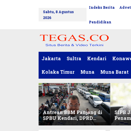
L
Indeks Berita
Advet
tutup
e
Sabtu, 8 Agustus
w
2026
a
Pendidikan
t
i
k
e
k
o
Jakarta
Sultra
Kendari
Konaw
n
t
Kolaka Timur
Muna
Muna Barat
e
n
Antrean BBM Panjang di
SIPB J
SPBU Kendari, DPRD
Penam
Sultra Duga Sistem
Komod
Barcode Curang
C di Su