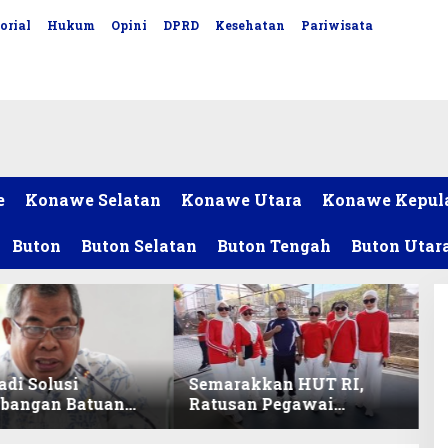
orial
Hukum
Opini
DPRD
Kesehatan
Pariwisata
e
Konawe Selatan
Konawe Utara
Konawe Kepul
Buton
Buton Selatan
Buton Tengah
Buton Utar
adi Solusi
Semarakkan HUT RI,
bangan Batuan
Ratusan Pegawai
itas ex-Golongan
Sekretariat DPRD Sultra
ltra
Ikuti Lomba Bola Gotong