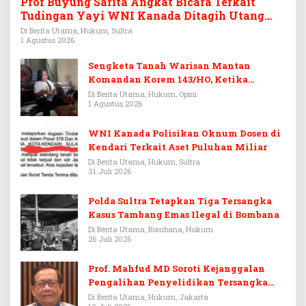
Prof Buyung Sarita Angkat Bicara Terkait
Tudingan Yayi WNI Kanada Ditagih Utang
Rp3,6 Miliar
Di Berita Utama, Hukum, Sultra
1 Agustus 2026
Sengketa Tanah Warisan Mantan
Komandan Korem 143/HO, Ketika
Warisan Menjadi Arena Pemerasan
Di Berita Utama, Hukum, Opini
1 Agustus 2026
WNI Kanada Polisikan Oknum Dosen di
Kendari Terkait Aset Puluhan Miliar
Di Berita Utama, Hukum, Sultra
31 Juli 2026
Polda Sultra Tetapkan Tiga Tersangka
Kasus Tambang Emas Ilegal di Bombana
Di Berita Utama, Bombana, Hukum
26 Juli 2026
Prof. Mahfud MD Soroti Kejanggalan
Pengalihan Penyelidikan Tersangka
Febrie Adriansyah
Di Berita Utama, Hukum, Jakarta