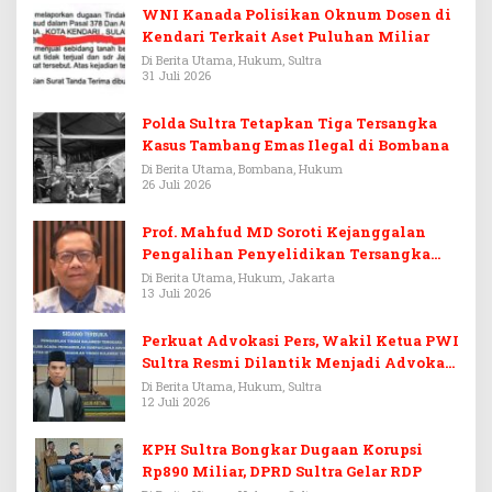
WNI Kanada Polisikan Oknum Dosen di
Kendari Terkait Aset Puluhan Miliar
Di Berita Utama, Hukum, Sultra
31 Juli 2026
Polda Sultra Tetapkan Tiga Tersangka
Kasus Tambang Emas Ilegal di Bombana
Di Berita Utama, Bombana, Hukum
26 Juli 2026
Prof. Mahfud MD Soroti Kejanggalan
Pengalihan Penyelidikan Tersangka
Febrie Adriansyah
Di Berita Utama, Hukum, Jakarta
13 Juli 2026
Perkuat Advokasi Pers, Wakil Ketua PWI
Sultra Resmi Dilantik Menjadi Advokat
PERADI
Di Berita Utama, Hukum, Sultra
12 Juli 2026
KPH Sultra Bongkar Dugaan Korupsi
Rp890 Miliar, DPRD Sultra Gelar RDP