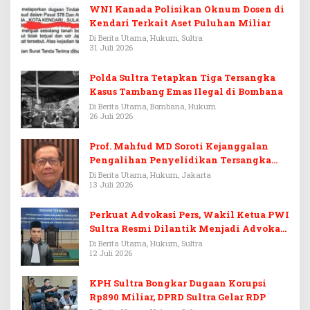
WNI Kanada Polisikan Oknum Dosen di
Kendari Terkait Aset Puluhan Miliar
Di Berita Utama, Hukum, Sultra
31 Juli 2026
Polda Sultra Tetapkan Tiga Tersangka
Kasus Tambang Emas Ilegal di Bombana
Di Berita Utama, Bombana, Hukum
26 Juli 2026
Prof. Mahfud MD Soroti Kejanggalan
Pengalihan Penyelidikan Tersangka
Febrie Adriansyah
Di Berita Utama, Hukum, Jakarta
13 Juli 2026
Perkuat Advokasi Pers, Wakil Ketua PWI
Sultra Resmi Dilantik Menjadi Advokat
PERADI
Di Berita Utama, Hukum, Sultra
12 Juli 2026
KPH Sultra Bongkar Dugaan Korupsi
Rp890 Miliar, DPRD Sultra Gelar RDP