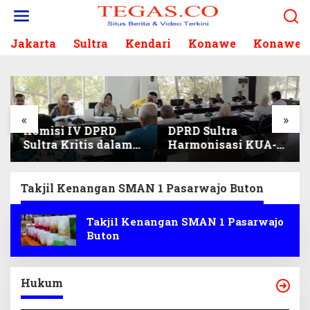
L
e
w
Jakarta
Sultra
Kendari
Konawe
Konawe S
a
t
i
k
e
k
«
»
Komisi IV DPRD
DPRD Sultra
o
Sultra Kritis dalam
Harmonisasi KUA-
n
Harmonisasi KUA-
PPAS 2027, Prioritas
t
PPAS 2027 dan
Pendidikan,
e
Perubahan APBD
Kebudayaan, dan
n
Takjil Kenangan SMAN 1 Pasarwajo Buton
2026
Pelunasan Utang
Infrastruktur
Takjil Kenangan SMAN 1 Pasarwajo
Buton
Hukum