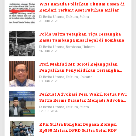
WNI Kanada Polisikan Oknum Dosen di
Kendari Terkait Aset Puluhan Miliar
Di Berita Utama, Hukum, Sultra
31 Juli 2026
Polda Sultra Tetapkan Tiga Tersangka
Kasus Tambang Emas Ilegal di Bombana
Di Berita Utama, Bombana, Hukum
26 Juli 2026
Prof. Mahfud MD Soroti Kejanggalan
Pengalihan Penyelidikan Tersangka
Febrie Adriansyah
Di Berita Utama, Hukum, Jakarta
13 Juli 2026
Perkuat Advokasi Pers, Wakil Ketua PWI
Sultra Resmi Dilantik Menjadi Advokat
PERADI
Di Berita Utama, Hukum, Sultra
12 Juli 2026
KPH Sultra Bongkar Dugaan Korupsi
Rp890 Miliar, DPRD Sultra Gelar RDP