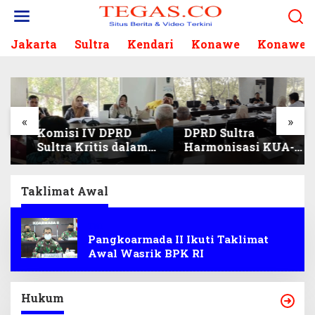
L
e
w
Jakarta
Sultra
Kendari
Konawe
Konawe S
a
t
i
k
e
k
«
»
Komisi IV DPRD
DPRD Sultra
o
Sultra Kritis dalam
Harmonisasi KUA-
n
Harmonisasi KUA-
PPAS 2027, Prioritas
t
PPAS 2027 dan
Pendidikan,
e
Perubahan APBD
Kebudayaan, dan
n
Taklimat Awal
2026
Pelunasan Utang
Infrastruktur
TNI
Pangkoarmada II Ikuti Taklimat
Awal Wasrik BPK RI
Hukum