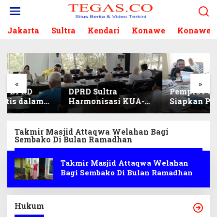
L
e
w
Jakarta
Sultra
Kendari
Konawe
Konawe S
a
t
i
k
e
k
«
»
DPRD Sultra
Pemprov Sultra
o
Harmonisasi KUA-
Siapkan Penerimaan
n
PPAS 2027, Prioritas
CPNS dan PPPK 2027,
t
Pendidikan,
DPRD Sultra Desak
e
Kebudayaan, dan
Formasi Disabilitas
n
Takmir Masjid Attaqwa Welahan Bagi
Sembako Di Bulan Ramadhan
Pelunasan Utang
Infrastruktur
Takmir Masjid Attaqwa Welahan
Bagi Sembako Di Bulan Ramadhan
Hukum