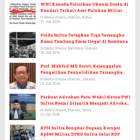
WNI Kanada Polisikan Oknum Dosen di
Kendari Terkait Aset Puluhan Miliar
Di Berita Utama, Hukum, Sultra
31 Juli 2026
Polda Sultra Tetapkan Tiga Tersangka
Kasus Tambang Emas Ilegal di Bombana
Di Berita Utama, Bombana, Hukum
26 Juli 2026
Prof. Mahfud MD Soroti Kejanggalan
Pengalihan Penyelidikan Tersangka
Febrie Adriansyah
Di Berita Utama, Hukum, Jakarta
13 Juli 2026
Perkuat Advokasi Pers, Wakil Ketua PWI
Sultra Resmi Dilantik Menjadi Advokat
PERADI
Di Berita Utama, Hukum, Sultra
12 Juli 2026
KPH Sultra Bongkar Dugaan Korupsi
Rp890 Miliar, DPRD Sultra Gelar RDP