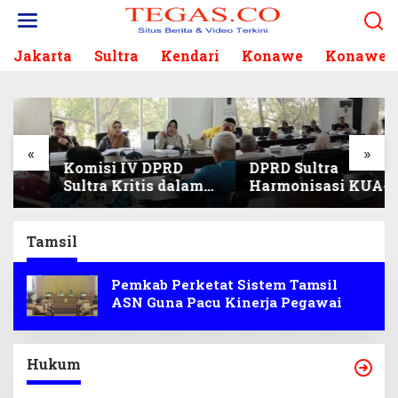
L
e
w
Jakarta
Sultra
Kendari
Konawe
Konawe S
a
t
i
k
e
k
«
»
Komisi IV DPRD
DPRD Sultra
o
Sultra Kritis dalam
Harmonisasi KUA-
n
Harmonisasi KUA-
PPAS 2027, Prioritas
t
PPAS 2027 dan
Pendidikan,
e
Perubahan APBD
Kebudayaan, dan
n
Tamsil
2026
Pelunasan Utang
Infrastruktur
Pemkab Perketat Sistem Tamsil
ASN Guna Pacu Kinerja Pegawai
Hukum