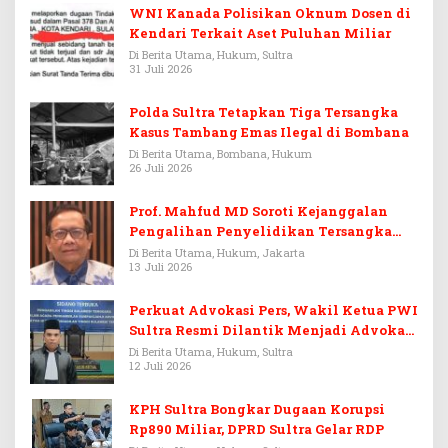
WNI Kanada Polisikan Oknum Dosen di
Kendari Terkait Aset Puluhan Miliar
Di Berita Utama, Hukum, Sultra
31 Juli 2026
Polda Sultra Tetapkan Tiga Tersangka
Kasus Tambang Emas Ilegal di Bombana
Di Berita Utama, Bombana, Hukum
26 Juli 2026
Prof. Mahfud MD Soroti Kejanggalan
Pengalihan Penyelidikan Tersangka
Febrie Adriansyah
Di Berita Utama, Hukum, Jakarta
13 Juli 2026
Perkuat Advokasi Pers, Wakil Ketua PWI
Sultra Resmi Dilantik Menjadi Advokat
PERADI
Di Berita Utama, Hukum, Sultra
12 Juli 2026
KPH Sultra Bongkar Dugaan Korupsi
Rp890 Miliar, DPRD Sultra Gelar RDP