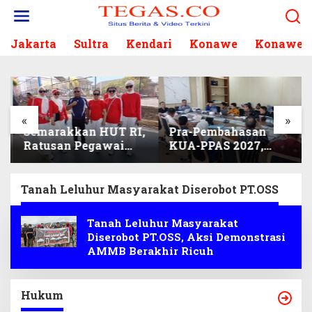
L
e
w
Jakarta
Sultra
Kendari
Konawe
Konawe S
a
t
i
k
e
k
«
»
Semarakkan HUT RI,
Pra-Pembahasan
o
Ratusan Pegawai
KUA-PPAS 2027,
n
Sekretariat DPRD
Komisi I Sisir
t
Sultra Ikuti Lomba
Program Prioritas
e
Bola Gotong
Berkelanjutan
n
Tanah Leluhur Masyarakat Diserobot PT.OSS
Tanah Leluhur Masyarakat
Diserobot PT.OSS, Aksi Demonstrasi
AMMB Berakhir Ricuh
Hukum