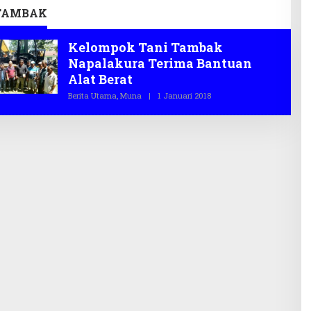
2026
Infrastruktur
TAMBAK
Kelompok Tani Tambak
Napalakura Terima Bantuan
Alat Berat
Berita Utama
,
Muna
|
1 Januari 2018
O
L
E
H
T
E
G
A
S
.
C
O