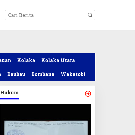
tutup
auan
Kolaka
Kolaka Utara
a
Baubau
Bombana
Wakatobi
Hukum