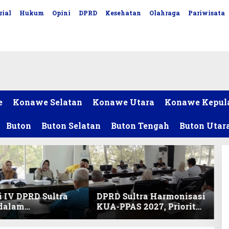
rial
Hukum
Opini
DPRD
Kesehatan
Olahraga
Pariwisata
e
Konawe Selatan
Konawe Utara
Konawe Kepul
Buton
Buton Selatan
Buton Tengah
Buton Utar
 IV DPRD Sultra
DPRD Sultra Harmonisasi
 dalam
KUA-PPAS 2027, Prioritas
nisasi KUA-PPAS
Pendidikan, Kebudayaan,
an Perubahan
dan Pelunasan Utang