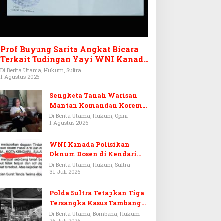
Prof Buyung Sarita Angkat Bicara
Terkait Tudingan Yayi WNI Kanada
Ditagih Utang Rp3,6 Miliar
Di Berita Utama, Hukum, Sultra
1 Agustus 2026
Sengketa Tanah Warisan
Mantan Komandan Korem
143/HO, Ketika Warisan
Di Berita Utama, Hukum, Opini
1 Agustus 2026
Menjadi Arena Pemerasan
WNI Kanada Polisikan
Oknum Dosen di Kendari
Terkait Aset Puluhan Miliar
Di Berita Utama, Hukum, Sultra
31 Juli 2026
Polda Sultra Tetapkan Tiga
Tersangka Kasus Tambang
Emas Ilegal di Bombana
Di Berita Utama, Bombana, Hukum
26 Juli 2026