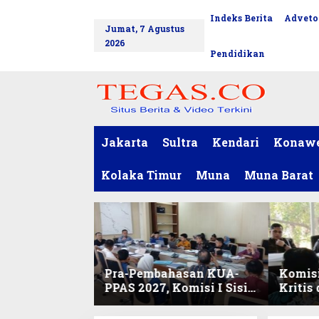
L
Indeks Berita
Adveto
tutup
e
Jumat, 7 Agustus
w
2026
a
Pendidikan
t
i
k
e
k
o
Jakarta
Sultra
Kendari
Konaw
n
t
Kolaka Timur
Muna
Muna Barat
e
n
Pra-Pembahasan KUA-
Komisi
PPAS 2027, Komisi I Sisir
Kritis
Program Prioritas
Harmo
Berkelanjutan
2027 d