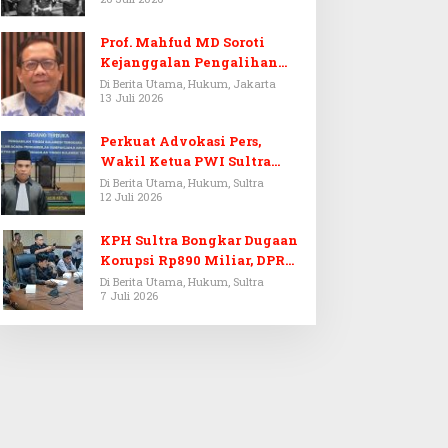
Prof. Mahfud MD Soroti
Kejanggalan Pengalihan
Penyelidikan Tersangka
Di Berita Utama, Hukum, Jakarta
13 Juli 2026
Febrie Adriansyah
Perkuat Advokasi Pers,
Wakil Ketua PWI Sultra
Resmi Dilantik Menjadi
Di Berita Utama, Hukum, Sultra
12 Juli 2026
Advokat PERADI
KPH Sultra Bongkar Dugaan
Korupsi Rp890 Miliar, DPRD
Sultra Gelar RDP
Di Berita Utama, Hukum, Sultra
7 Juli 2026