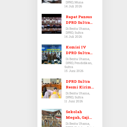
DPRD, Muna
Dugaan Jual
14 Juli 2026
Beli Tanah
Bermasalah di
Rapat Pansus
Muna
DPRD Sultra
Diskors Dua
Di Berita Utama,
DPRD, Sultra
Kali Akibat
14 Juli 2026
Ketidakhadira
n Pj Sekda
Komisi IV
DPRD Sultra
Kawal Hak
Di Berita Utama,
DPRD, Pendidikan,
Guru,
Sultra
Rencanakan
15 Juni 2026
Revisi Perda
Pendidikan
DPRD Sultra
Resmi Kirim
Aspirasi Tolak
Di Berita Utama,
DPRD, Sultra
Peraturan
11 Juni 2026
BPOM No. 5
Tahun 2026 ke
Sekolah
Komisi IX DPR
Megah, Gaji
RI
Guru Berdarah-
Di Berita Utama,