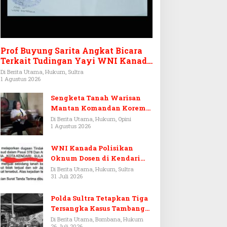
Prof Buyung Sarita Angkat Bicara
Terkait Tudingan Yayi WNI Kanada
Ditagih Utang Rp3,6 Miliar
Di Berita Utama, Hukum, Sultra
1 Agustus 2026
Sengketa Tanah Warisan
Mantan Komandan Korem
143/HO, Ketika Warisan
Di Berita Utama, Hukum, Opini
1 Agustus 2026
Menjadi Arena Pemerasan
WNI Kanada Polisikan
Oknum Dosen di Kendari
Terkait Aset Puluhan Miliar
Di Berita Utama, Hukum, Sultra
31 Juli 2026
Polda Sultra Tetapkan Tiga
Tersangka Kasus Tambang
Emas Ilegal di Bombana
Di Berita Utama, Bombana, Hukum
26 Juli 2026