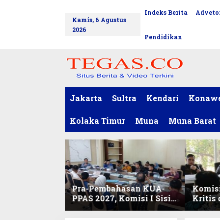
L
Indeks Berita
Advetor
tutup
e
Kamis, 6 Agustus
w
2026
a
Pendidikan
t
i
k
e
k
o
Jakarta
Sultra
Kendari
Konaw
n
t
Kolaka Timur
Muna
Muna Barat
e
n
Pra-Pembahasan KUA-
Komisi
PPAS 2027, Komisi I Sisir
Kritis
Program Prioritas
Harmo
Berkelanjutan
2027 d