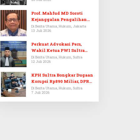
Prof. Mahfud MD Soroti
Kejanggalan Pengalihan
Penyelidikan Tersangka
Di Berita Utama, Hukum, Jakarta
13 Juli 2026
Febrie Adriansyah
Perkuat Advokasi Pers,
Wakil Ketua PWI Sultra
Resmi Dilantik Menjadi
Di Berita Utama, Hukum, Sultra
12 Juli 2026
Advokat PERADI
KPH Sultra Bongkar Dugaan
Korupsi Rp890 Miliar, DPRD
Sultra Gelar RDP
Di Berita Utama, Hukum, Sultra
7 Juli 2026