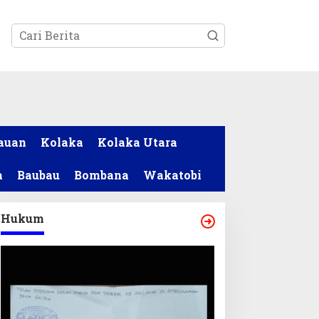
tutup
auan
Kolaka
Kolaka Utara
a
Baubau
Bombana
Wakatobi
Hukum