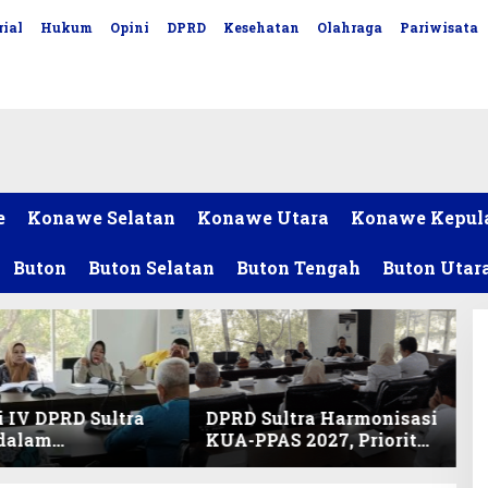
ial
Hukum
Opini
DPRD
Kesehatan
Olahraga
Pariwisata
e
Konawe Selatan
Konawe Utara
Konawe Kepul
Buton
Buton Selatan
Buton Tengah
Buton Utar
 IV DPRD Sultra
DPRD Sultra Harmonisasi
 dalam
KUA-PPAS 2027, Prioritas
nisasi KUA-PPAS
Pendidikan, Kebudayaan,
an Perubahan
dan Pelunasan Utang