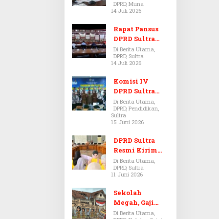
DPRD, Muna
Dugaan Jual
14 Juli 2026
Beli Tanah
Bermasalah di
Rapat Pansus
Muna
DPRD Sultra
Diskors Dua
Di Berita Utama,
DPRD, Sultra
Kali Akibat
14 Juli 2026
Ketidakhadira
n Pj Sekda
Komisi IV
DPRD Sultra
Kawal Hak
Di Berita Utama,
DPRD, Pendidikan,
Guru,
Sultra
Rencanakan
15 Juni 2026
Revisi Perda
Pendidikan
DPRD Sultra
Resmi Kirim
Aspirasi Tolak
Di Berita Utama,
DPRD, Sultra
Peraturan
11 Juni 2026
BPOM No. 5
Tahun 2026 ke
Sekolah
Komisi IX DPR
Megah, Gaji
RI
Guru Berdarah-
Di Berita Utama,