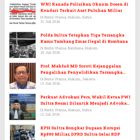
WNI Kanada Polisikan Oknum Dosen di
Kendari Terkait Aset Puluhan Miliar
Di Berita Utama, Hukum, Sultra
31 Juli 2026
Polda Sultra Tetapkan Tiga Tersangka
Kasus Tambang Emas Ilegal di Bombana
Di Berita Utama, Bombana, Hukum
26 Juli 2026
Prof. Mahfud MD Soroti Kejanggalan
Pengalihan Penyelidikan Tersangka
Febrie Adriansyah
Di Berita Utama, Hukum, Jakarta
13 Juli 2026
Perkuat Advokasi Pers, Wakil Ketua PWI
Sultra Resmi Dilantik Menjadi Advokat
PERADI
Di Berita Utama, Hukum, Sultra
12 Juli 2026
KPH Sultra Bongkar Dugaan Korupsi
Rp890 Miliar, DPRD Sultra Gelar RDP