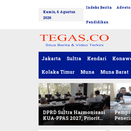
L
Indeks Berita
Advetor
tutup
e
Kamis, 6 Agustus
w
2026
a
Pendidikan
t
i
k
e
k
o
Jakarta
Sultra
Kendari
Konaw
n
t
Kolaka Timur
Muna
Muna Barat
e
n
DPRD Sultra Harmonisasi
Pempro
KUA-PPAS 2027, Prioritas
Pener
Pendidikan, Kebudayaan,
PPPK 2
dan Pelunasan Utang
Desak