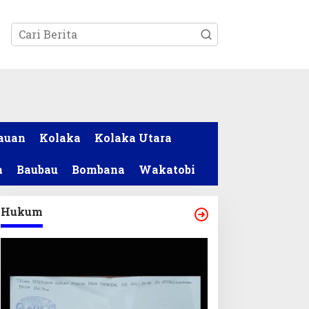
tutup
auan
Kolaka
Kolaka Utara
a
Baubau
Bombana
Wakatobi
Hukum