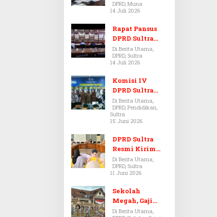
DPRD, Muna
Dugaan Jual
14 Juli 2026
Beli Tanah
Bermasalah di
Rapat Pansus
Muna
DPRD Sultra
Diskors Dua
Di Berita Utama,
DPRD, Sultra
Kali Akibat
14 Juli 2026
Ketidakhadira
n Pj Sekda
Komisi IV
DPRD Sultra
Kawal Hak
Di Berita Utama,
DPRD, Pendidikan,
Guru,
Sultra
Rencanakan
15 Juni 2026
Revisi Perda
Pendidikan
DPRD Sultra
Resmi Kirim
Aspirasi Tolak
Di Berita Utama,
DPRD, Sultra
Peraturan
11 Juni 2026
BPOM No. 5
Tahun 2026 ke
Sekolah
Komisi IX DPR
Megah, Gaji
RI
Guru Berdarah-
Di Berita Utama,