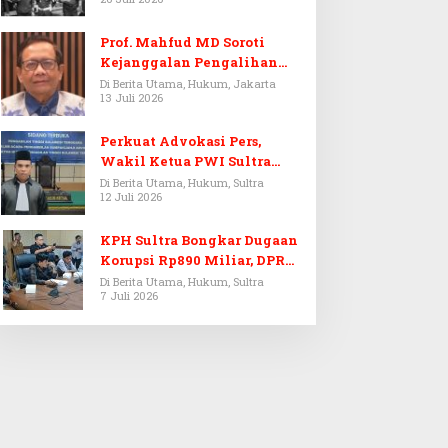
Prof. Mahfud MD Soroti
Kejanggalan Pengalihan
Penyelidikan Tersangka
Di Berita Utama, Hukum, Jakarta
13 Juli 2026
Febrie Adriansyah
Perkuat Advokasi Pers,
Wakil Ketua PWI Sultra
Resmi Dilantik Menjadi
Di Berita Utama, Hukum, Sultra
12 Juli 2026
Advokat PERADI
KPH Sultra Bongkar Dugaan
Korupsi Rp890 Miliar, DPRD
Sultra Gelar RDP
Di Berita Utama, Hukum, Sultra
7 Juli 2026