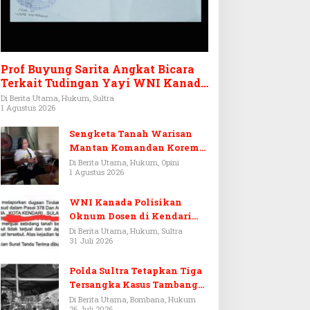
Prof Buyung Sarita Angkat Bicara
Terkait Tudingan Yayi WNI Kanada
Ditagih Utang Rp3,6 Miliar
Di Berita Utama, Hukum, Sultra
1 Agustus 2026
Sengketa Tanah Warisan
Mantan Komandan Korem
143/HO, Ketika Warisan
Di Berita Utama, Hukum, Opini
1 Agustus 2026
Menjadi Arena Pemerasan
WNI Kanada Polisikan
Oknum Dosen di Kendari
Terkait Aset Puluhan Miliar
Di Berita Utama, Hukum, Sultra
31 Juli 2026
Polda Sultra Tetapkan Tiga
Tersangka Kasus Tambang
Emas Ilegal di Bombana
Di Berita Utama, Bombana, Hukum
26 Juli 2026