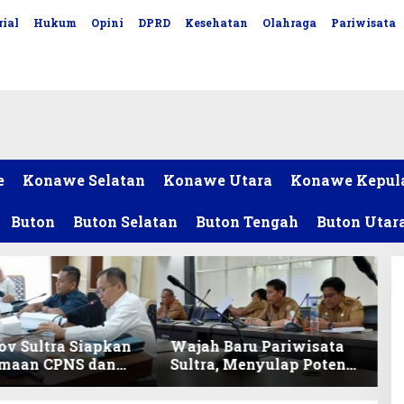
ial
Hukum
Opini
DPRD
Kesehatan
Olahraga
Pariwisata
e
Konawe Selatan
Konawe Utara
Konawe Kepul
Buton
Buton Selatan
Buton Tengah
Buton Utar
v Sultra Siapkan
Wajah Baru Pariwisata
imaan CPNS dan
Sultra, Menyulap Potensi
027, DPRD Sultra
Lokal Lewat Sentuhan
 Formasi
Digital dan Penguatan