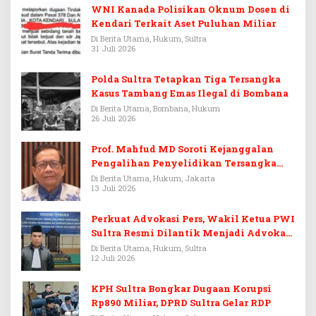
WNI Kanada Polisikan Oknum Dosen di
Kendari Terkait Aset Puluhan Miliar
Di Berita Utama, Hukum, Sultra
31 Juli 2026
Polda Sultra Tetapkan Tiga Tersangka
Kasus Tambang Emas Ilegal di Bombana
Di Berita Utama, Bombana, Hukum
26 Juli 2026
Prof. Mahfud MD Soroti Kejanggalan
Pengalihan Penyelidikan Tersangka
Febrie Adriansyah
Di Berita Utama, Hukum, Jakarta
13 Juli 2026
Perkuat Advokasi Pers, Wakil Ketua PWI
Sultra Resmi Dilantik Menjadi Advokat
PERADI
Di Berita Utama, Hukum, Sultra
12 Juli 2026
KPH Sultra Bongkar Dugaan Korupsi
Rp890 Miliar, DPRD Sultra Gelar RDP