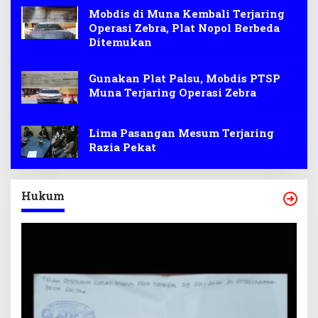
Mobdis di Muna Kembali Terjaring
Operasi Zebra, Plat Nopol Berbeda
Ditemukan
Gunakan Plat Palsu, Mobdis PTSP
Muna Terjaring Operasi Zebra
Lima Pasangan Mesum Terjaring
Razia Pekat
Hukum