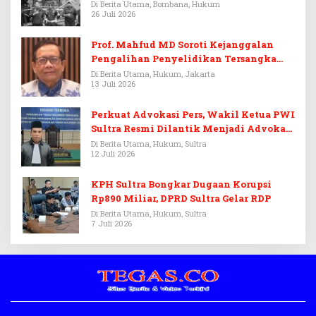
Di Berita Utama, Bombana, Hukum
26 Juli 2026
Prof. Mahfud MD Soroti Kejanggalan
Pengalihan Penyelidikan Tersangka
Febrie Adriansyah
Di Berita Utama, Hukum, Jakarta
13 Juli 2026
Perkuat Advokasi Pers, Wakil Ketua PWI
Sultra Resmi Dilantik Menjadi Advokat
PERADI
Di Berita Utama, Hukum, Sultra
12 Juli 2026
KPH Sultra Bongkar Dugaan Korupsi
Rp890 Miliar, DPRD Sultra Gelar RDP
Di Berita Utama, Hukum, Sultra
7 Juli 2026