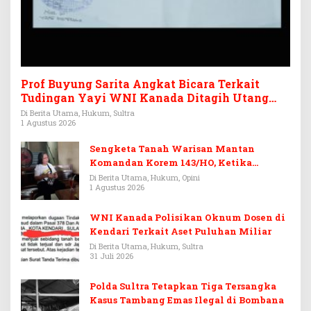
Prof Buyung Sarita Angkat Bicara Terkait
Tudingan Yayi WNI Kanada Ditagih Utang
Rp3,6 Miliar
Di Berita Utama, Hukum, Sultra
1 Agustus 2026
Sengketa Tanah Warisan Mantan
Komandan Korem 143/HO, Ketika
Warisan Menjadi Arena Pemerasan
Di Berita Utama, Hukum, Opini
1 Agustus 2026
WNI Kanada Polisikan Oknum Dosen di
Kendari Terkait Aset Puluhan Miliar
Di Berita Utama, Hukum, Sultra
31 Juli 2026
Polda Sultra Tetapkan Tiga Tersangka
Kasus Tambang Emas Ilegal di Bombana