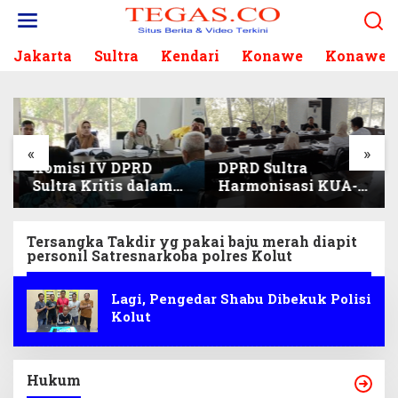
L
e
w
Jakarta
Sultra
Kendari
Konawe
Konawe S
a
t
i
k
e
k
«
»
Komisi IV DPRD
DPRD Sultra
o
Sultra Kritis dalam
Harmonisasi KUA-
n
Harmonisasi KUA-
PPAS 2027, Prioritas
t
PPAS 2027 dan
Pendidikan,
e
Perubahan APBD
Kebudayaan, dan
n
Tersangka Takdir yg pakai baju merah diapit
personil Satresnarkoba polres Kolut
2026
Pelunasan Utang
Infrastruktur
Lagi, Pengedar Shabu Dibekuk Polisi
Kolut
Hukum