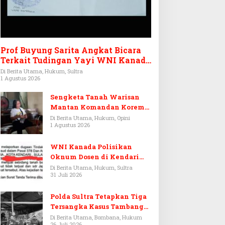
Prof Buyung Sarita Angkat Bicara
Terkait Tudingan Yayi WNI Kanada
Ditagih Utang Rp3,6 Miliar
Di Berita Utama, Hukum, Sultra
1 Agustus 2026
Sengketa Tanah Warisan
Mantan Komandan Korem
143/HO, Ketika Warisan
Di Berita Utama, Hukum, Opini
1 Agustus 2026
Menjadi Arena Pemerasan
WNI Kanada Polisikan
Oknum Dosen di Kendari
Terkait Aset Puluhan Miliar
Di Berita Utama, Hukum, Sultra
31 Juli 2026
Polda Sultra Tetapkan Tiga
Tersangka Kasus Tambang
Emas Ilegal di Bombana
Di Berita Utama, Bombana, Hukum
26 Juli 2026