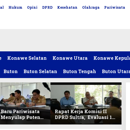
al
Hukum
Opini
DPRD
Kesehatan
Olahraga
Pariwisata
e
Konawe Selatan
Konawe Utara
Konawe Kepul
Buton
Buton Selatan
Buton Tengah
Buton Utar
Baru Pariwisata
Rapat Kerja Komisi II
, Menyulap Potensi
DPRD Sultra, Evaluasi 13
 Lewat Sentuhan
OPD
l dan Penguatan