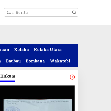
tutup
auan
Kolaka
Kolaka Utara
a
Baubau
Bombana
Wakatobi
Hukum