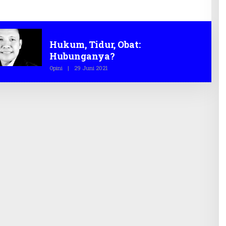
Opini
Hukum, Tidur, Obat:
Hubunganya?
Opini
|
29 Juni 2021
O
L
E
H
T
E
G
A
S
.
C
O