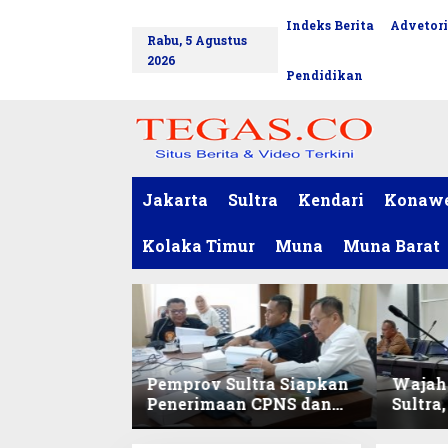
L
Indeks Berita
Advetori
tutup
e
Rabu, 5 Agustus
w
2026
a
Pendidikan
t
i
k
e
k
o
Jakarta
Sultra
Kendari
Konaw
n
t
Kolaka Timur
Muna
Muna Barat
e
n
Pemprov Sultra Siapkan
Wajah 
Penerimaan CPNS dan
Sultra
PPPK 2027, DPRD Sultra
Lokal
Desak Formasi
Digita