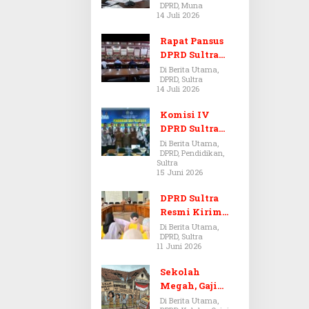
DPRD, Muna
Dugaan Jual
14 Juli 2026
Beli Tanah
Bermasalah di
Rapat Pansus
Muna
DPRD Sultra
Diskors Dua
Di Berita Utama,
DPRD, Sultra
Kali Akibat
14 Juli 2026
Ketidakhadira
n Pj Sekda
Komisi IV
DPRD Sultra
Kawal Hak
Di Berita Utama,
DPRD, Pendidikan,
Guru,
Sultra
Rencanakan
15 Juni 2026
Revisi Perda
Pendidikan
DPRD Sultra
Resmi Kirim
Aspirasi Tolak
Di Berita Utama,
DPRD, Sultra
Peraturan
11 Juni 2026
BPOM No. 5
Tahun 2026 ke
Sekolah
Komisi IX DPR
Megah, Gaji
RI
Guru Berdarah-
Di Berita Utama,