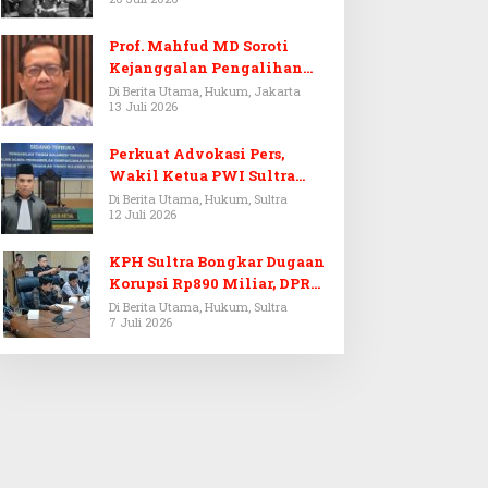
Prof. Mahfud MD Soroti
Kejanggalan Pengalihan
Penyelidikan Tersangka
Di Berita Utama, Hukum, Jakarta
13 Juli 2026
Febrie Adriansyah
Perkuat Advokasi Pers,
Wakil Ketua PWI Sultra
Resmi Dilantik Menjadi
Di Berita Utama, Hukum, Sultra
12 Juli 2026
Advokat PERADI
KPH Sultra Bongkar Dugaan
Korupsi Rp890 Miliar, DPRD
Sultra Gelar RDP
Di Berita Utama, Hukum, Sultra
7 Juli 2026