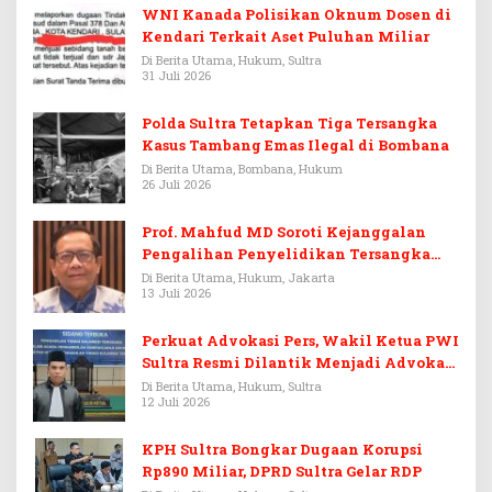
WNI Kanada Polisikan Oknum Dosen di
Kendari Terkait Aset Puluhan Miliar
Di Berita Utama, Hukum, Sultra
31 Juli 2026
Polda Sultra Tetapkan Tiga Tersangka
Kasus Tambang Emas Ilegal di Bombana
Di Berita Utama, Bombana, Hukum
26 Juli 2026
Prof. Mahfud MD Soroti Kejanggalan
Pengalihan Penyelidikan Tersangka
Febrie Adriansyah
Di Berita Utama, Hukum, Jakarta
13 Juli 2026
Perkuat Advokasi Pers, Wakil Ketua PWI
Sultra Resmi Dilantik Menjadi Advokat
PERADI
Di Berita Utama, Hukum, Sultra
12 Juli 2026
KPH Sultra Bongkar Dugaan Korupsi
Rp890 Miliar, DPRD Sultra Gelar RDP