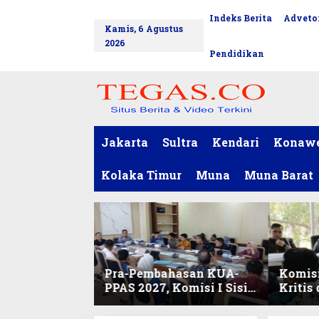
L
Indeks Berita
Advetor
tutup
e
Kamis, 6 Agustus
w
2026
a
Pendidikan
t
i
k
e
k
o
Jakarta
Sultra
Kendari
Konaw
n
t
Kolaka Timur
Muna
Muna Barat
e
n
Pra-Pembahasan KUA-
Komisi
PPAS 2027, Komisi I Sisir
Kritis
Program Prioritas
Harmo
Berkelanjutan
2027 d