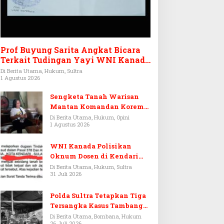
Prof Buyung Sarita Angkat Bicara
Terkait Tudingan Yayi WNI Kanada
Ditagih Utang Rp3,6 Miliar
Di Berita Utama, Hukum, Sultra
1 Agustus 2026
Sengketa Tanah Warisan
Mantan Komandan Korem
143/HO, Ketika Warisan
Di Berita Utama, Hukum, Opini
1 Agustus 2026
Menjadi Arena Pemerasan
WNI Kanada Polisikan
Oknum Dosen di Kendari
Terkait Aset Puluhan Miliar
Di Berita Utama, Hukum, Sultra
31 Juli 2026
Polda Sultra Tetapkan Tiga
Tersangka Kasus Tambang
Emas Ilegal di Bombana
Di Berita Utama, Bombana, Hukum
26 Juli 2026