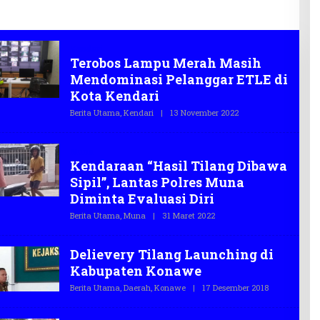
2026
Infrastruktur
Kendari
Terobos Lampu Merah Masih
Mendominasi Pelanggar ETLE di
Kota Kendari
Berita Utama
,
Kendari
|
13 November 2022
O
L
E
H
Muna
T
Kendaraan “Hasil Tilang Dibawa
E
G
Sipil”, Lantas Polres Muna
A
S
Diminta Evaluasi Diri
.
C
Berita Utama
,
Muna
|
31 Maret 2022
O
O
L
E
H
Delievery Tilang Launching di
T
E
Kabupaten Konawe
G
A
Berita Utama
,
Daerah
,
Konawe
|
17 Desember 2018
O
S
L
.
E
C
H