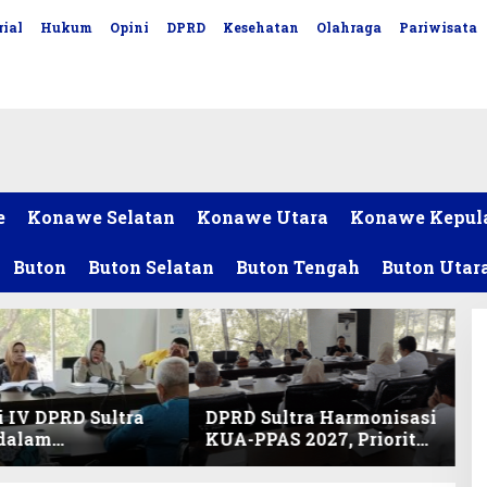
ial
Hukum
Opini
DPRD
Kesehatan
Olahraga
Pariwisata
e
Konawe Selatan
Konawe Utara
Konawe Kepul
Buton
Buton Selatan
Buton Tengah
Buton Utar
 IV DPRD Sultra
DPRD Sultra Harmonisasi
 dalam
KUA-PPAS 2027, Prioritas
nisasi KUA-PPAS
Pendidikan, Kebudayaan,
an Perubahan
dan Pelunasan Utang