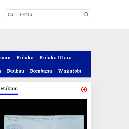
tutup
auan
Kolaka
Kolaka Utara
a
Baubau
Bombana
Wakatobi
Hukum