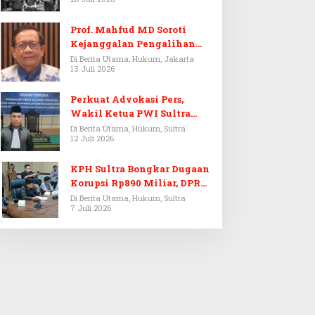
Prof. Mahfud MD Soroti
Kejanggalan Pengalihan
Penyelidikan Tersangka
Di Berita Utama, Hukum, Jakarta
13 Juli 2026
Febrie Adriansyah
Perkuat Advokasi Pers,
Wakil Ketua PWI Sultra
Resmi Dilantik Menjadi
Di Berita Utama, Hukum, Sultra
12 Juli 2026
Advokat PERADI
KPH Sultra Bongkar Dugaan
Korupsi Rp890 Miliar, DPRD
Sultra Gelar RDP
Di Berita Utama, Hukum, Sultra
7 Juli 2026