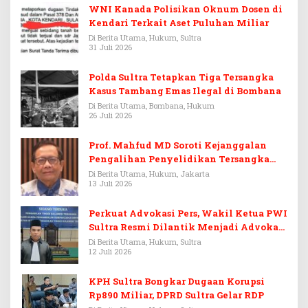
WNI Kanada Polisikan Oknum Dosen di
Kendari Terkait Aset Puluhan Miliar
Di Berita Utama, Hukum, Sultra
31 Juli 2026
Polda Sultra Tetapkan Tiga Tersangka
Kasus Tambang Emas Ilegal di Bombana
Di Berita Utama, Bombana, Hukum
26 Juli 2026
Prof. Mahfud MD Soroti Kejanggalan
Pengalihan Penyelidikan Tersangka
Febrie Adriansyah
Di Berita Utama, Hukum, Jakarta
13 Juli 2026
Perkuat Advokasi Pers, Wakil Ketua PWI
Sultra Resmi Dilantik Menjadi Advokat
PERADI
Di Berita Utama, Hukum, Sultra
12 Juli 2026
KPH Sultra Bongkar Dugaan Korupsi
Rp890 Miliar, DPRD Sultra Gelar RDP