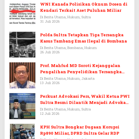
WNI Kanada Polisikan Oknum Dosen di
Kendari Terkait Aset Puluhan Miliar
Di Berita Utama, Hukum, Sultra
31 Juli 2026
Polda Sultra Tetapkan Tiga Tersangka
Kasus Tambang Emas Ilegal di Bombana
Di Berita Utama, Bombana, Hukum
26 Juli 2026
Prof. Mahfud MD Soroti Kejanggalan
Pengalihan Penyelidikan Tersangka
Febrie Adriansyah
Di Berita Utama, Hukum, Jakarta
13 Juli 2026
Perkuat Advokasi Pers, Wakil Ketua PWI
Sultra Resmi Dilantik Menjadi Advokat
PERADI
Di Berita Utama, Hukum, Sultra
12 Juli 2026
KPH Sultra Bongkar Dugaan Korupsi
Rp890 Miliar, DPRD Sultra Gelar RDP