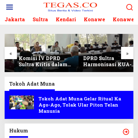
L
e
w
Jakarta
Sultra
Kendari
Konawe
Konawe S
a
t
i
k
e
k
«
»
Komisi IV DPRD
DPRD Sultra
o
Sultra Kritis dalam
Harmonisasi KUA-
n
Harmonisasi KUA-
PPAS 2027, Prioritas
t
PPAS 2027 dan
Pendidikan,
e
Perubahan APBD
Kebudayaan, dan
n
Tokoh Adat Muna
2026
Pelunasan Utang
Infrastruktur
Tokoh Adat Muna Gelar Ritual Ka
Ago-Ago, Tolak Ular Piton Telan
Manusia
Hukum