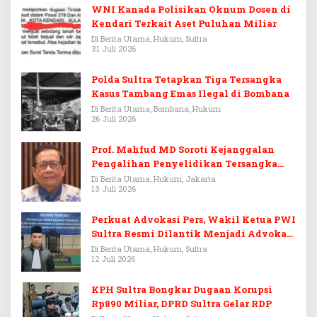
WNI Kanada Polisikan Oknum Dosen di
Kendari Terkait Aset Puluhan Miliar
Di Berita Utama, Hukum, Sultra
31 Juli 2026
Polda Sultra Tetapkan Tiga Tersangka
Kasus Tambang Emas Ilegal di Bombana
Di Berita Utama, Bombana, Hukum
26 Juli 2026
Prof. Mahfud MD Soroti Kejanggalan
Pengalihan Penyelidikan Tersangka
Febrie Adriansyah
Di Berita Utama, Hukum, Jakarta
13 Juli 2026
Perkuat Advokasi Pers, Wakil Ketua PWI
Sultra Resmi Dilantik Menjadi Advokat
PERADI
Di Berita Utama, Hukum, Sultra
12 Juli 2026
KPH Sultra Bongkar Dugaan Korupsi
Rp890 Miliar, DPRD Sultra Gelar RDP