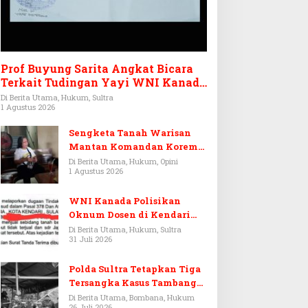
Prof Buyung Sarita Angkat Bicara
Terkait Tudingan Yayi WNI Kanada
Ditagih Utang Rp3,6 Miliar
Di Berita Utama, Hukum, Sultra
1 Agustus 2026
Sengketa Tanah Warisan
Mantan Komandan Korem
143/HO, Ketika Warisan
Di Berita Utama, Hukum, Opini
1 Agustus 2026
Menjadi Arena Pemerasan
WNI Kanada Polisikan
Oknum Dosen di Kendari
Terkait Aset Puluhan Miliar
Di Berita Utama, Hukum, Sultra
31 Juli 2026
Polda Sultra Tetapkan Tiga
Tersangka Kasus Tambang
Emas Ilegal di Bombana
Di Berita Utama, Bombana, Hukum
26 Juli 2026