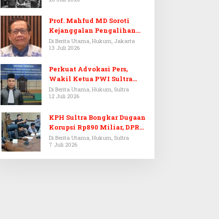
Prof. Mahfud MD Soroti
Kejanggalan Pengalihan
Penyelidikan Tersangka
Di Berita Utama, Hukum, Jakarta
13 Juli 2026
Febrie Adriansyah
Perkuat Advokasi Pers,
Wakil Ketua PWI Sultra
Resmi Dilantik Menjadi
Di Berita Utama, Hukum, Sultra
12 Juli 2026
Advokat PERADI
KPH Sultra Bongkar Dugaan
Korupsi Rp890 Miliar, DPRD
Sultra Gelar RDP
Di Berita Utama, Hukum, Sultra
7 Juli 2026