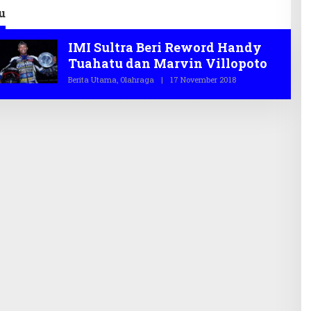
2026
Infrastruktur
u
IMI Sultra Beri Reword Handy
Tuahatu dan Marvin Villopoto
Berita Utama
,
Olahraga
|
17 November 2018
O
L
E
H
T
E
G
A
S
.
C
O