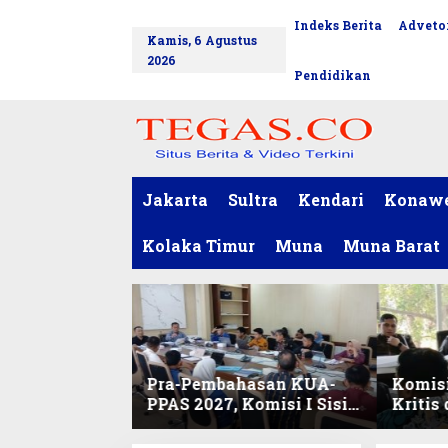
L
Indeks Berita
Advetor
tutup
e
Kamis, 6 Agustus
w
2026
a
Pendidikan
t
i
k
e
k
o
Jakarta
Sultra
Kendari
Konaw
n
t
Kolaka Timur
Muna
Muna Barat
e
n
Pra-Pembahasan KUA-
Komisi
PPAS 2027, Komisi I Sisir
Kritis
Program Prioritas
Harmo
Berkelanjutan
2027 d