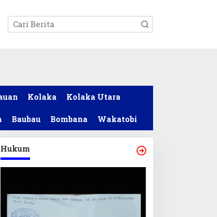
tutup
auan
Kolaka
Kolaka Utara
a
Baubau
Bombana
Wakatobi
Hukum