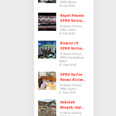
DPRD, Muna
Dugaan Jual
14 Juli 2026
Beli Tanah
Bermasalah di
Rapat Pansus
Muna
DPRD Sultra
Diskors Dua
Di Berita Utama,
DPRD, Sultra
Kali Akibat
14 Juli 2026
Ketidakhadira
n Pj Sekda
Komisi IV
DPRD Sultra
Kawal Hak
Di Berita Utama,
DPRD, Pendidikan,
Guru,
Sultra
Rencanakan
15 Juni 2026
Revisi Perda
Pendidikan
DPRD Sultra
Resmi Kirim
Aspirasi Tolak
Di Berita Utama,
DPRD, Sultra
Peraturan
11 Juni 2026
BPOM No. 5
Tahun 2026 ke
Sekolah
Komisi IX DPR
Megah, Gaji
RI
Guru Berdarah-
Di Berita Utama,