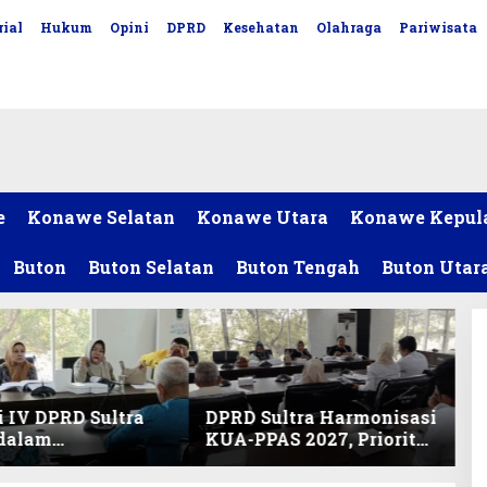
ial
Hukum
Opini
DPRD
Kesehatan
Olahraga
Pariwisata
e
Konawe Selatan
Konawe Utara
Konawe Kepul
Buton
Buton Selatan
Buton Tengah
Buton Utar
 IV DPRD Sultra
DPRD Sultra Harmonisasi
 dalam
KUA-PPAS 2027, Prioritas
nisasi KUA-PPAS
Pendidikan, Kebudayaan,
an Perubahan
dan Pelunasan Utang