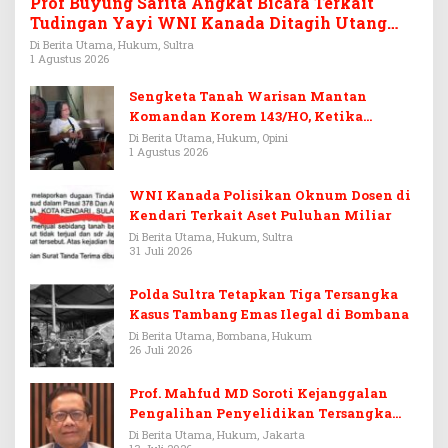
Prof Buyung Sarita Angkat Bicara Terkait
Tudingan Yayi WNI Kanada Ditagih Utang
Rp3,6 Miliar
Di Berita Utama, Hukum, Sultra
1 Agustus 2026
Sengketa Tanah Warisan Mantan
Komandan Korem 143/HO, Ketika
Warisan Menjadi Arena Pemerasan
Di Berita Utama, Hukum, Opini
1 Agustus 2026
WNI Kanada Polisikan Oknum Dosen di
Kendari Terkait Aset Puluhan Miliar
Di Berita Utama, Hukum, Sultra
31 Juli 2026
Polda Sultra Tetapkan Tiga Tersangka
Kasus Tambang Emas Ilegal di Bombana
Di Berita Utama, Bombana, Hukum
26 Juli 2026
Prof. Mahfud MD Soroti Kejanggalan
Pengalihan Penyelidikan Tersangka
Febrie Adriansyah
Di Berita Utama, Hukum, Jakarta