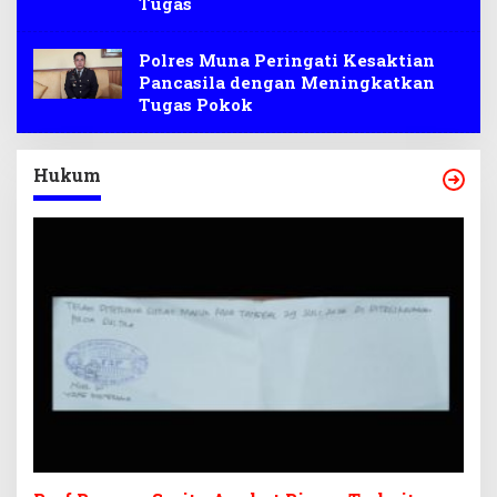
Tugas
Polres Muna Peringati Kesaktian
Pancasila dengan Meningkatkan
Tugas Pokok
Hukum