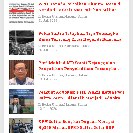
WNI Kanada Polisikan Oknum Dosen di
Kendari Terkait Aset Puluhan Miliar
Di Berita Utama, Hukum, Sultra
31 Juli 2026
Polda Sultra Tetapkan Tiga Tersangka
Kasus Tambang Emas Ilegal di Bombana
Di Berita Utama, Bombana, Hukum
26 Juli 2026
Prof. Mahfud MD Soroti Kejanggalan
Pengalihan Penyelidikan Tersangka
Febrie Adriansyah
Di Berita Utama, Hukum, Jakarta
13 Juli 2026
Perkuat Advokasi Pers, Wakil Ketua PWI
Sultra Resmi Dilantik Menjadi Advokat
PERADI
Di Berita Utama, Hukum, Sultra
12 Juli 2026
KPH Sultra Bongkar Dugaan Korupsi
Rp890 Miliar, DPRD Sultra Gelar RDP