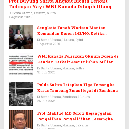
Prof Buyung Sarita Angkat Bicara Terkait
Tudingan Yayi WNI Kanada Ditagih Utang
Rp3,6 Miliar
Di Berita Utama, Hukum, Sultra
1 Agustus 2026
Sengketa Tanah Warisan Mantan
Komandan Korem 143/HO, Ketika
Warisan Menjadi Arena Pemerasan
Di Berita Utama, Hukum, Opini
1 Agustus 2026
WNI Kanada Polisikan Oknum Dosen di
Kendari Terkait Aset Puluhan Miliar
Di Berita Utama, Hukum, Sultra
31 Juli 2026
Polda Sultra Tetapkan Tiga Tersangka
Kasus Tambang Emas Ilegal di Bombana
Di Berita Utama, Bombana, Hukum
26 Juli 2026
Prof. Mahfud MD Soroti Kejanggalan
Pengalihan Penyelidikan Tersangka
Febrie Adriansyah
Di Berita Utama, Hukum, Jakarta