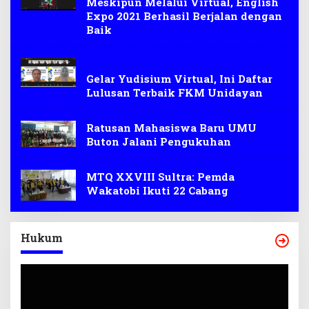
Meskipun Melalui Virtual, English
Expo 2021 Berhasil Berjalan dengan
Baik
Baubau
Gelar Yudisium Virtual, Ini Daftar
Lulusan Terbaik FKM Unidayan
Ratusan Mahasiswa Baru UMU
Buton Jalani Pengukuhan
MTQ XXVIII Sultra: Pemda
Wakatobi Ikuti 22 Cabang
Hukum