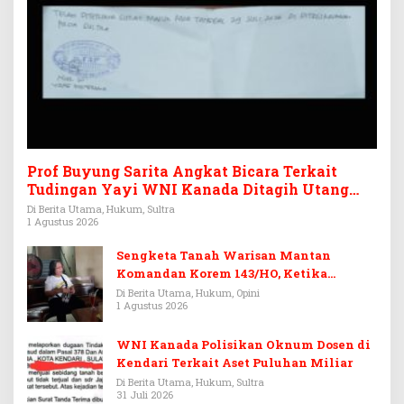
Prof Buyung Sarita Angkat Bicara Terkait
Tudingan Yayi WNI Kanada Ditagih Utang
Rp3,6 Miliar
Di Berita Utama, Hukum, Sultra
1 Agustus 2026
Sengketa Tanah Warisan Mantan
Komandan Korem 143/HO, Ketika
Warisan Menjadi Arena Pemerasan
Di Berita Utama, Hukum, Opini
1 Agustus 2026
WNI Kanada Polisikan Oknum Dosen di
Kendari Terkait Aset Puluhan Miliar
Di Berita Utama, Hukum, Sultra
31 Juli 2026