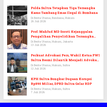
Polda Sultra Tetapkan Tiga Tersangka
Kasus Tambang Emas Ilegal di Bombana
Di Berita Utama, Bombana, Hukum
26 Juli 2026
Prof. Mahfud MD Soroti Kejanggalan
Pengalihan Penyelidikan Tersangka
Febrie Adriansyah
Di Berita Utama, Hukum, Jakarta
13 Juli 2026
Perkuat Advokasi Pers, Wakil Ketua PWI
Sultra Resmi Dilantik Menjadi Advokat
PERADI
Di Berita Utama, Hukum, Sultra
12 Juli 2026
KPH Sultra Bongkar Dugaan Korupsi
Rp890 Miliar, DPRD Sultra Gelar RDP
Di Berita Utama, Hukum, Sultra
7 Juli 2026