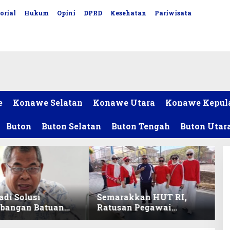
orial
Hukum
Opini
DPRD
Kesehatan
Pariwisata
e
Konawe Selatan
Konawe Utara
Konawe Kepul
Buton
Buton Selatan
Buton Tengah
Buton Utar
adi Solusi
Semarakkan HUT RI,
bangan Batuan
Ratusan Pegawai
itas ex-Golongan
Sekretariat DPRD Sultra
ltra
Ikuti Lomba Bola Gotong