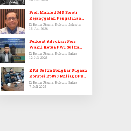
Prof. Mahfud MD Soroti
Kejanggalan Pengalihan
Penyelidikan Tersangka
Di Berita Utama, Hukum, Jakarta
13 Juli 2026
Febrie Adriansyah
Perkuat Advokasi Pers,
Wakil Ketua PWI Sultra
Resmi Dilantik Menjadi
Di Berita Utama, Hukum, Sultra
12 Juli 2026
Advokat PERADI
KPH Sultra Bongkar Dugaan
Korupsi Rp890 Miliar, DPRD
Sultra Gelar RDP
Di Berita Utama, Hukum, Sultra
7 Juli 2026