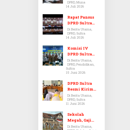
DPRD, Muna
Dugaan Jual
14 Juli 2026
Beli Tanah
Bermasalah di
Rapat Pansus
Muna
DPRD Sultra
Diskors Dua
Di Berita Utama,
DPRD, Sultra
Kali Akibat
14 Juli 2026
Ketidakhadira
n Pj Sekda
Komisi IV
DPRD Sultra
Kawal Hak
Di Berita Utama,
DPRD, Pendidikan,
Guru,
Sultra
Rencanakan
15 Juni 2026
Revisi Perda
Pendidikan
DPRD Sultra
Resmi Kirim
Aspirasi Tolak
Di Berita Utama,
DPRD, Sultra
Peraturan
11 Juni 2026
BPOM No. 5
Tahun 2026 ke
Sekolah
Komisi IX DPR
Megah, Gaji
RI
Guru Berdarah-
Di Berita Utama,