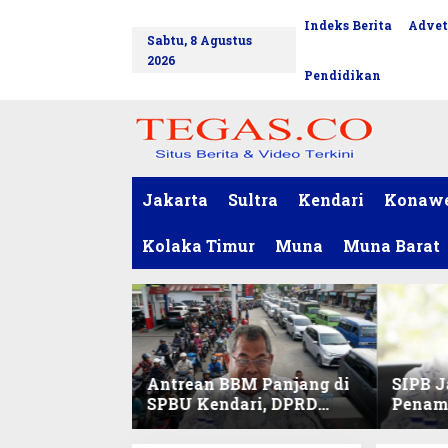
L
Indeks Berita
Advet
tutup
e
Sabtu, 8 Agustus
w
2026
a
Pendidikan
t
i
k
e
k
o
Jakarta
Sultra
Kendari
Konaw
n
t
Kolaka Timur
Muna
Muna Barat
e
n
Antrean BBM Panjang di
SIPB J
SPBU Kendari, DPRD
Penam
Sultra Duga Sistem
Komod
Barcode Curang
C di Su