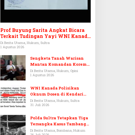
Prof Buyung Sarita Angkat Bicara
Terkait Tudingan Yayi WNI Kanada
Ditagih Utang Rp3,6 Miliar
Di Berita Utama, Hukum, Sultra
1 Agustus 2026
Sengketa Tanah Warisan
Mantan Komandan Korem
143/HO, Ketika Warisan
Di Berita Utama, Hukum, Opini
1 Agustus 2026
Menjadi Arena Pemerasan
WNI Kanada Polisikan
Oknum Dosen di Kendari
Terkait Aset Puluhan Miliar
Di Berita Utama, Hukum, Sultra
31 Juli 2026
Polda Sultra Tetapkan Tiga
Tersangka Kasus Tambang
Emas Ilegal di Bombana
Di Berita Utama, Bombana, Hukum
26 Juli 2026