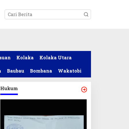
tutup
auan
Kolaka
Kolaka Utara
a
Baubau
Bombana
Wakatobi
Hukum