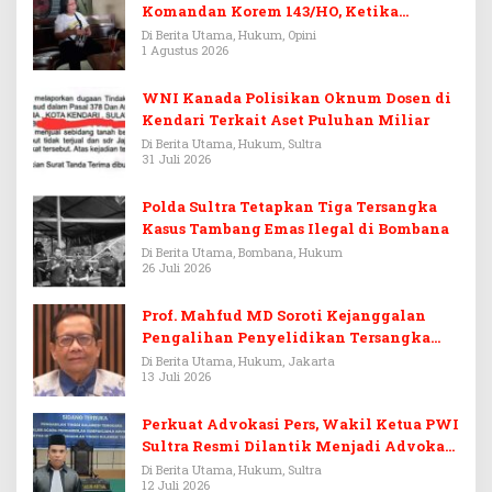
Komandan Korem 143/HO, Ketika
Warisan Menjadi Arena Pemerasan
Di Berita Utama, Hukum, Opini
1 Agustus 2026
WNI Kanada Polisikan Oknum Dosen di
Kendari Terkait Aset Puluhan Miliar
Di Berita Utama, Hukum, Sultra
31 Juli 2026
Polda Sultra Tetapkan Tiga Tersangka
Kasus Tambang Emas Ilegal di Bombana
Di Berita Utama, Bombana, Hukum
26 Juli 2026
Prof. Mahfud MD Soroti Kejanggalan
Pengalihan Penyelidikan Tersangka
Febrie Adriansyah
Di Berita Utama, Hukum, Jakarta
13 Juli 2026
Perkuat Advokasi Pers, Wakil Ketua PWI
Sultra Resmi Dilantik Menjadi Advokat
PERADI
Di Berita Utama, Hukum, Sultra
12 Juli 2026