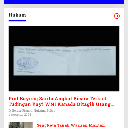
Hukum
Prof Buyung Sarita Angkat Bicara Terkait
Tudingan Yayi WNI Kanada Ditagih Utang
Rp3,6 Miliar
Di Berita Utama, Hukum, Sultra
1 Agustus 2026
Sengketa Tanah Warisan Mantan