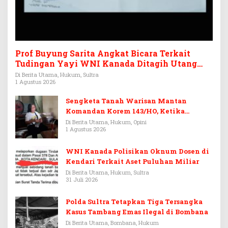
Prof Buyung Sarita Angkat Bicara Terkait
Tudingan Yayi WNI Kanada Ditagih Utang
Rp3,6 Miliar
Di Berita Utama, Hukum, Sultra
1 Agustus 2026
Sengketa Tanah Warisan Mantan
Komandan Korem 143/HO, Ketika
Warisan Menjadi Arena Pemerasan
Di Berita Utama, Hukum, Opini
1 Agustus 2026
WNI Kanada Polisikan Oknum Dosen di
Kendari Terkait Aset Puluhan Miliar
Di Berita Utama, Hukum, Sultra
31 Juli 2026
Polda Sultra Tetapkan Tiga Tersangka
Kasus Tambang Emas Ilegal di Bombana
Di Berita Utama, Bombana, Hukum