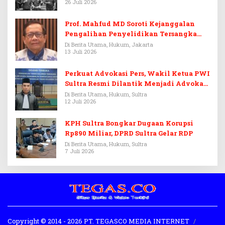
26 Juli 2026
Prof. Mahfud MD Soroti Kejanggalan
Pengalihan Penyelidikan Tersangka
Febrie Adriansyah
Di Berita Utama, Hukum, Jakarta
13 Juli 2026
Perkuat Advokasi Pers, Wakil Ketua PWI
Sultra Resmi Dilantik Menjadi Advokat
PERADI
Di Berita Utama, Hukum, Sultra
12 Juli 2026
KPH Sultra Bongkar Dugaan Korupsi
Rp890 Miliar, DPRD Sultra Gelar RDP
Di Berita Utama, Hukum, Sultra
7 Juli 2026
Copyright © 2014 - 2026 PT. TEGASCO MEDIA INTERNET