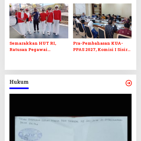
Barcode Curang
di Sultra
Semarakkan HUT RI,
Pra-Pembahasan KUA-
Ratusan Pegawai
PPAS 2027, Komisi I Sisir
Sekretariat DPRD Sultra
Program Prioritas
Ikuti Lomba Bola Gotong
Berkelanjutan
Hukum