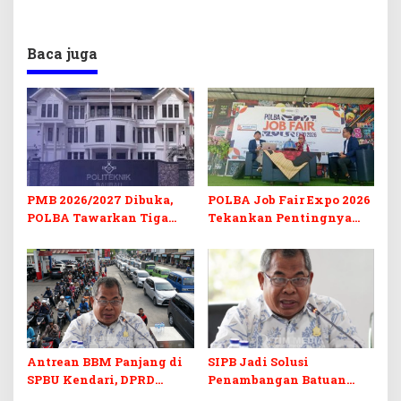
Baca juga
PMB 2026/2027 Dibuka,
POLBA Job Fair Expo 2026
POLBA Tawarkan Tiga
Tekankan Pentingnya
Prodi Baru dan Program
Skill dan Sertifikasi di Era
Kuliah Gratis
Digital
Antrean BBM Panjang di
SIPB Jadi Solusi
SPBU Kendari, DPRD
Penambangan Batuan
Sultra Duga Sistem
Komoditas ex-Golongan C