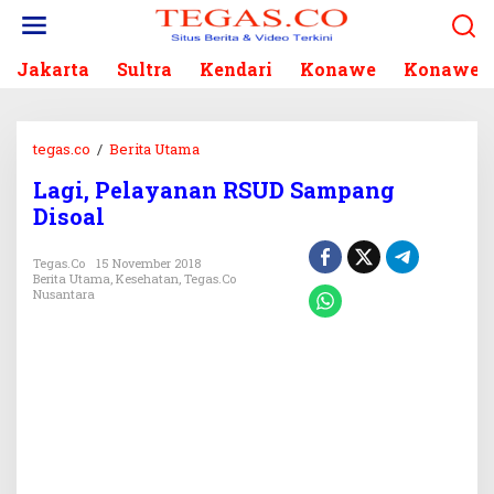
L
e
w
Jakarta
Sultra
Kendari
Konawe
Konawe S
a
t
i
k
tegas.co
/
Berita Utama
L
e
a
k
Lagi, Pelayanan RSUD Sampang
g
o
Disoal
i
n
,
t
P
Tegas.co
15 November 2018
e
Berita Utama
,
Kesehatan
,
Tegas.co
e
n
Nusantara
l
a
y
a
n
a
n
R
S