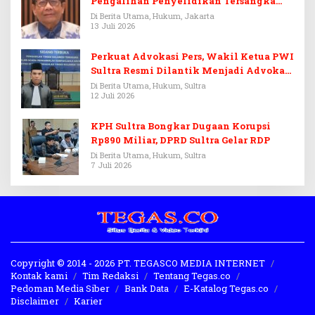
Pengalihan Penyelidikan Tersangka
Febrie Adriansyah
Di Berita Utama, Hukum, Jakarta
13 Juli 2026
Perkuat Advokasi Pers, Wakil Ketua PWI
Sultra Resmi Dilantik Menjadi Advokat
PERADI
Di Berita Utama, Hukum, Sultra
12 Juli 2026
KPH Sultra Bongkar Dugaan Korupsi
Rp890 Miliar, DPRD Sultra Gelar RDP
Di Berita Utama, Hukum, Sultra
7 Juli 2026
Copyright © 2014 - 2026 PT. TEGASCO MEDIA INTERNET
Kontak kami
Tim Redaksi
Tentang Tegas.co
Pedoman Media Siber
Bank Data
E-Katalog Tegas.co
Disclaimer
Karier