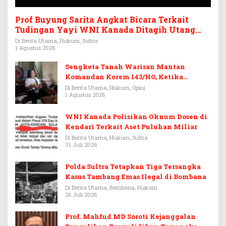
Prof Buyung Sarita Angkat Bicara Terkait
Tudingan Yayi WNI Kanada Ditagih Utang
Rp3,6 Miliar
Di Berita Utama, Hukum, Sultra
1 Agustus 2026
Sengketa Tanah Warisan Mantan
Komandan Korem 143/HO, Ketika
Warisan Menjadi Arena Pemerasan
Di Berita Utama, Hukum, Opini
1 Agustus 2026
WNI Kanada Polisikan Oknum Dosen di
Kendari Terkait Aset Puluhan Miliar
Di Berita Utama, Hukum, Sultra
31 Juli 2026
Polda Sultra Tetapkan Tiga Tersangka
Kasus Tambang Emas Ilegal di Bombana
Di Berita Utama, Bombana, Hukum
26 Juli 2026
Prof. Mahfud MD Soroti Kejanggalan