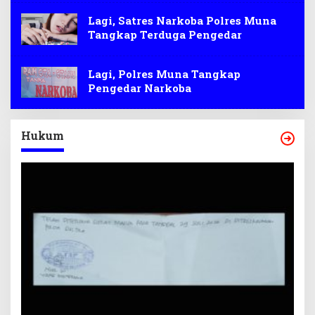
Lagi, Satres Narkoba Polres Muna
Tangkap Terduga Pengedar
Lagi, Polres Muna Tangkap
Pengedar Narkoba
Hukum