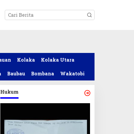
tutup
auan
Kolaka
Kolaka Utara
a
Baubau
Bombana
Wakatobi
Hukum