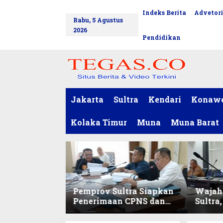
L
Indeks Berita
Advetori
tutup
e
Rabu, 5 Agustus
w
2026
a
Pendidikan
t
i
k
e
k
o
Jakarta
Sultra
Kendari
Konaw
n
t
Kolaka Timur
Muna
Muna Barat
e
n
Pemprov Sultra Siapkan
Wajah 
Penerimaan CPNS dan
Sultra
PPPK 2027, DPRD Sultra
Lokal
Desak Formasi
Digita