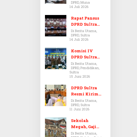
DPRD, Muna
Dugaan Jual
14 Juli 2026
Beli Tanah
Bermasalah di
Rapat Pansus
Muna
DPRD Sultra
Diskors Dua
Di Berita Utama,
DPRD, Sultra
Kali Akibat
14 Juli 2026
Ketidakhadira
n Pj Sekda
Komisi IV
DPRD Sultra
Kawal Hak
Di Berita Utama,
DPRD, Pendidikan,
Guru,
Sultra
Rencanakan
15 Juni 2026
Revisi Perda
Pendidikan
DPRD Sultra
Resmi Kirim
Aspirasi Tolak
Di Berita Utama,
DPRD, Sultra
Peraturan
11 Juni 2026
BPOM No. 5
Tahun 2026 ke
Sekolah
Komisi IX DPR
Megah, Gaji
RI
Guru Berdarah-
Di Berita Utama,