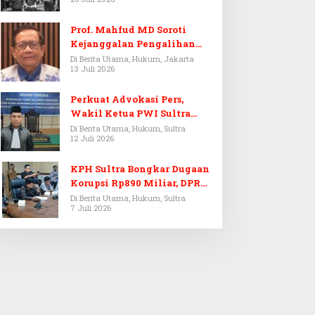
Prof. Mahfud MD Soroti
Kejanggalan Pengalihan
Penyelidikan Tersangka
Di Berita Utama, Hukum, Jakarta
13 Juli 2026
Febrie Adriansyah
Perkuat Advokasi Pers,
Wakil Ketua PWI Sultra
Resmi Dilantik Menjadi
Di Berita Utama, Hukum, Sultra
12 Juli 2026
Advokat PERADI
KPH Sultra Bongkar Dugaan
Korupsi Rp890 Miliar, DPRD
Sultra Gelar RDP
Di Berita Utama, Hukum, Sultra
7 Juli 2026