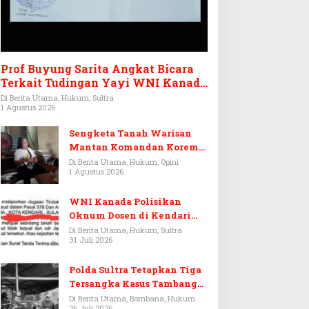
Prof Buyung Sarita Angkat Bicara
Terkait Tudingan Yayi WNI Kanada
Ditagih Utang Rp3,6 Miliar
Di Berita Utama, Hukum, Sultra
1 Agustus 2026
Sengketa Tanah Warisan
Mantan Komandan Korem
143/HO, Ketika Warisan
Di Berita Utama, Hukum, Opini
1 Agustus 2026
Menjadi Arena Pemerasan
WNI Kanada Polisikan
Oknum Dosen di Kendari
Terkait Aset Puluhan Miliar
Di Berita Utama, Hukum, Sultra
31 Juli 2026
Polda Sultra Tetapkan Tiga
Tersangka Kasus Tambang
Emas Ilegal di Bombana
Di Berita Utama, Bombana, Hukum
26 Juli 2026