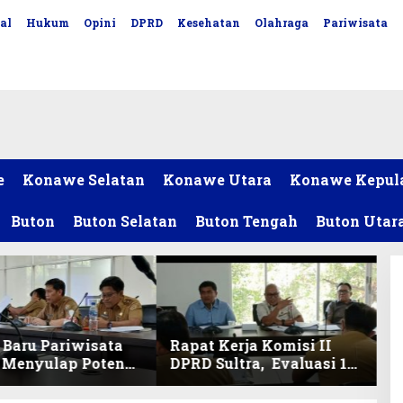
al
Hukum
Opini
DPRD
Kesehatan
Olahraga
Pariwisata
e
Konawe Selatan
Konawe Utara
Konawe Kepul
Buton
Buton Selatan
Buton Tengah
Buton Utar
Baru Pariwisata
Rapat Kerja Komisi II
, Menyulap Potensi
DPRD Sultra, Evaluasi 13
 Lewat Sentuhan
OPD
l dan Penguatan