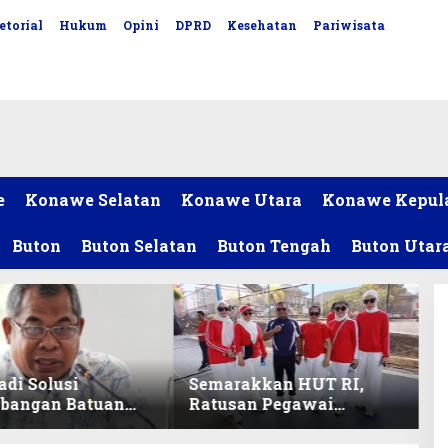
etorial
Hukum
Opini
DPRD
Kesehatan
Pariwisata
e
Konawe Selatan
Konawe Utara
Konawe Kepul
Buton
Buton Selatan
Buton Tengah
Buton Utar
adi Solusi
Semarakkan HUT RI,
bangan Batuan
Ratusan Pegawai
itas ex-Golongan
Sekretariat DPRD Sultra
ltra
Ikuti Lomba Bola Gotong