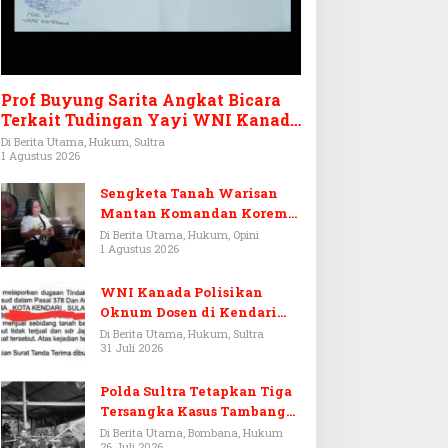
Prof Buyung Sarita Angkat Bicara
Terkait Tudingan Yayi WNI Kanada
Ditagih Utang Rp3,6 Miliar
Di Berita Utama, Hukum, Sultra
1 Agustus 2026
Sengketa Tanah Warisan
Mantan Komandan Korem
143/HO, Ketika Warisan
Di Berita Utama, Hukum, Opini
1 Agustus 2026
Menjadi Arena Pemerasan
WNI Kanada Polisikan
Oknum Dosen di Kendari
Terkait Aset Puluhan Miliar
Di Berita Utama, Hukum, Sultra
31 Juli 2026
Polda Sultra Tetapkan Tiga
Tersangka Kasus Tambang
Emas Ilegal di Bombana
Di Berita Utama, Bombana, Hukum
26 Juli 2026