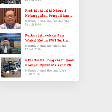
Prof. Mahfud MD Soroti
Kejanggalan Pengalihan
Penyelidikan Tersangka
Di Berita Utama, Hukum, Jakarta
13 Juli 2026
Febrie Adriansyah
Perkuat Advokasi Pers,
Wakil Ketua PWI Sultra
Resmi Dilantik Menjadi
Di Berita Utama, Hukum, Sultra
12 Juli 2026
Advokat PERADI
KPH Sultra Bongkar Dugaan
Korupsi Rp890 Miliar, DPRD
Sultra Gelar RDP
Di Berita Utama, Hukum, Sultra
7 Juli 2026