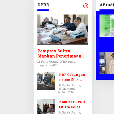
DPRD
Afirud
Pemprov Sultra
Siapkan Penerimaan
CPNS dan PPPK 2027,
Di Berita Utama, DPRD, Sultra
5 Agustus 2026
DPRD Sultra Desak
Formasi Disabilitas
RDP Gabungan
Polemik PT
Antam-SJS
Di Berita Utama,
DPRD, Sultra
Kolaka
14 Juli 2026
Ditunda,
Komisi III dan
Komisi I DPRD
IV Menunggu
Sultra Gelar
Hasil Audit BPK
RDP, Ungkap
Di Berita Utama,