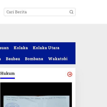
tutup
auan
Kolaka
Kolaka Utara
a
Baubau
Bombana
Wakatobi
Hukum