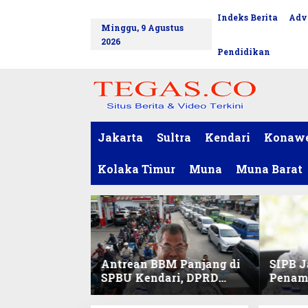
L
Indeks Berita
Adv
tutup
e
Minggu, 9 Agustus
w
2026
a
Pendidikan
t
i
k
e
k
o
Jakarta
Sultra
Kendari
Konaw
n
t
Kolaka Timur
Muna
Muna Barat
e
n
Antrean BBM Panjang di
SIPB J
SPBU Kendari, DPRD
Penam
Sultra Duga Sistem
Komod
Barcode Curang
C di Su