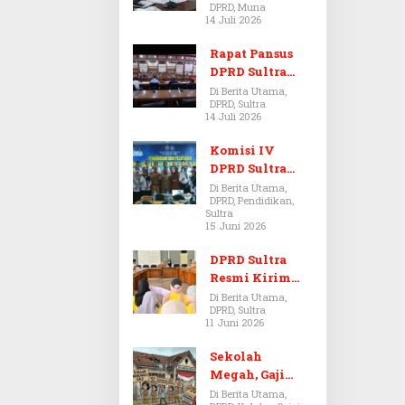
DPRD, Muna
Dugaan Jual
14 Juli 2026
Beli Tanah
Bermasalah di
Rapat Pansus
Muna
DPRD Sultra
Diskors Dua
Di Berita Utama,
DPRD, Sultra
Kali Akibat
14 Juli 2026
Ketidakhadira
n Pj Sekda
Komisi IV
DPRD Sultra
Kawal Hak
Di Berita Utama,
DPRD, Pendidikan,
Guru,
Sultra
Rencanakan
15 Juni 2026
Revisi Perda
Pendidikan
DPRD Sultra
Resmi Kirim
Aspirasi Tolak
Di Berita Utama,
DPRD, Sultra
Peraturan
11 Juni 2026
BPOM No. 5
Tahun 2026 ke
Sekolah
Komisi IX DPR
Megah, Gaji
RI
Guru Berdarah-
Di Berita Utama,