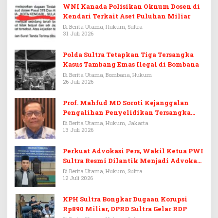
WNI Kanada Polisikan Oknum Dosen di
Kendari Terkait Aset Puluhan Miliar
Di Berita Utama, Hukum, Sultra
31 Juli 2026
Polda Sultra Tetapkan Tiga Tersangka
Kasus Tambang Emas Ilegal di Bombana
Di Berita Utama, Bombana, Hukum
26 Juli 2026
Prof. Mahfud MD Soroti Kejanggalan
Pengalihan Penyelidikan Tersangka
Febrie Adriansyah
Di Berita Utama, Hukum, Jakarta
13 Juli 2026
Perkuat Advokasi Pers, Wakil Ketua PWI
Sultra Resmi Dilantik Menjadi Advokat
PERADI
Di Berita Utama, Hukum, Sultra
12 Juli 2026
KPH Sultra Bongkar Dugaan Korupsi
Rp890 Miliar, DPRD Sultra Gelar RDP