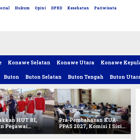
orial
Hukum
Opini
DPRD
Kesehatan
Pariwisata
e
Konawe Selatan
Konawe Utara
Konawe Kepul
Buton
Buton Selatan
Buton Tengah
Buton Utar
akkan HUT RI,
Pra-Pembahasan KUA-
an Pegawai
PPAS 2027, Komisi I Sisir
ariat DPRD Sultra
Program Prioritas
Lomba Bola Gotong
Berkelanjutan