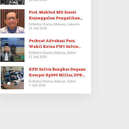
Prof. Mahfud MD Soroti
Kejanggalan Pengalihan
Penyelidikan Tersangka
Di Berita Utama, Hukum, Jakarta
13 Juli 2026
Febrie Adriansyah
Perkuat Advokasi Pers,
Wakil Ketua PWI Sultra
Resmi Dilantik Menjadi
Di Berita Utama, Hukum, Sultra
12 Juli 2026
Advokat PERADI
KPH Sultra Bongkar Dugaan
Korupsi Rp890 Miliar, DPRD
Sultra Gelar RDP
Di Berita Utama, Hukum, Sultra
7 Juli 2026