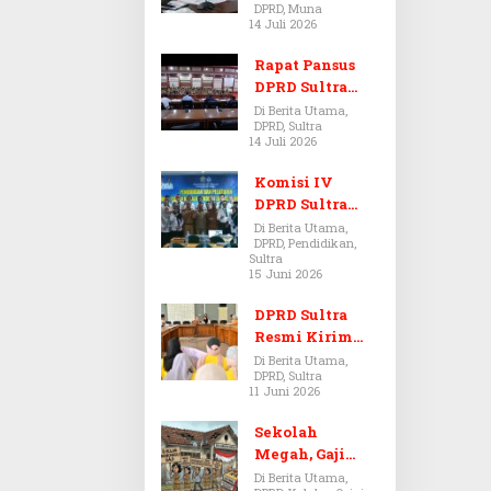
DPRD, Muna
Dugaan Jual
14 Juli 2026
Beli Tanah
Bermasalah di
Rapat Pansus
Muna
DPRD Sultra
Diskors Dua
Di Berita Utama,
DPRD, Sultra
Kali Akibat
14 Juli 2026
Ketidakhadira
n Pj Sekda
Komisi IV
DPRD Sultra
Kawal Hak
Di Berita Utama,
DPRD, Pendidikan,
Guru,
Sultra
Rencanakan
15 Juni 2026
Revisi Perda
Pendidikan
DPRD Sultra
Resmi Kirim
Aspirasi Tolak
Di Berita Utama,
DPRD, Sultra
Peraturan
11 Juni 2026
BPOM No. 5
Tahun 2026 ke
Sekolah
Komisi IX DPR
Megah, Gaji
RI
Guru Berdarah-
Di Berita Utama,