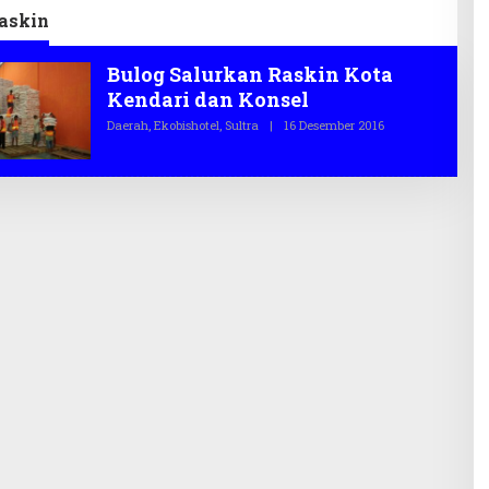
raskin
Bulog Salurkan Raskin Kota
Kendari dan Konsel
Daerah
,
Ekobishotel
,
Sultra
|
16 Desember 2016
O
L
E
H
T
E
G
A
S
.
C
O