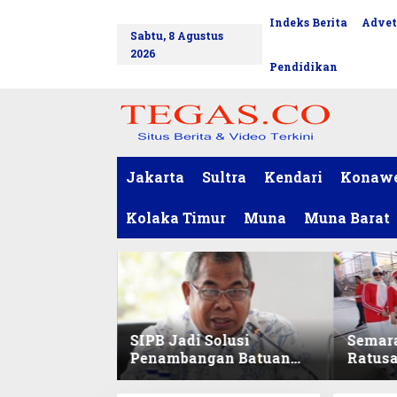
L
Indeks Berita
Advet
tutup
e
Sabtu, 8 Agustus
w
2026
a
Pendidikan
t
i
k
e
k
o
Jakarta
Sultra
Kendari
Konaw
n
t
Kolaka Timur
Muna
Muna Barat
e
n
SIPB Jadi Solusi
Semar
Penambangan Batuan
Ratus
Komoditas ex-Golongan
Sekret
C di Sultra
Ikuti 