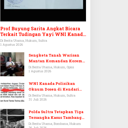
Prof Buyung Sarita Angkat Bicara
Terkait Tudingan Yayi WNI Kanada
Ditagih Utang Rp3,6 Miliar
Di Berita Utama, Hukum, Sultra
1 Agustus 2026
Sengketa Tanah Warisan
Mantan Komandan Korem
143/HO, Ketika Warisan
Di Berita Utama, Hukum, Opini
1 Agustus 2026
Menjadi Arena Pemerasan
WNI Kanada Polisikan
Oknum Dosen di Kendari
Terkait Aset Puluhan Miliar
Di Berita Utama, Hukum, Sultra
31 Juli 2026
Polda Sultra Tetapkan Tiga
Tersangka Kasus Tambang
Emas Ilegal di Bombana
Di Berita Utama, Bombana, Hukum
26 Juli 2026