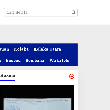
tutup
auan
Kolaka
Kolaka Utara
a
Baubau
Bombana
Wakatobi
Hukum