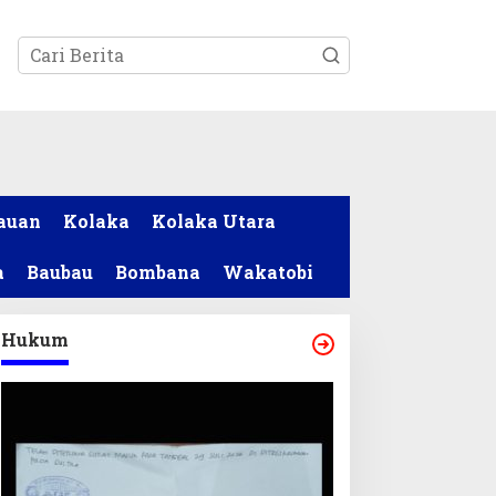
tutup
auan
Kolaka
Kolaka Utara
a
Baubau
Bombana
Wakatobi
Hukum