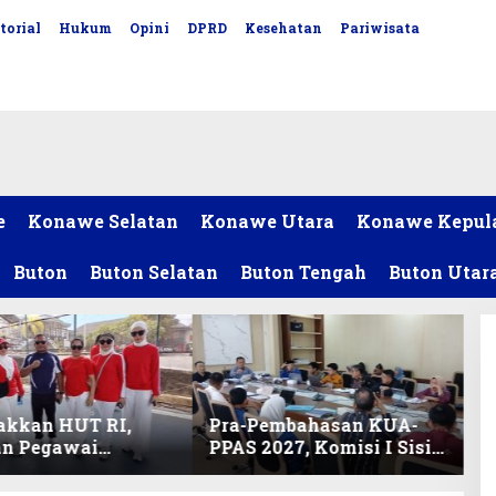
torial
Hukum
Opini
DPRD
Kesehatan
Pariwisata
e
Konawe Selatan
Konawe Utara
Konawe Kepul
Buton
Buton Selatan
Buton Tengah
Buton Utar
akkan HUT RI,
Pra-Pembahasan KUA-
an Pegawai
PPAS 2027, Komisi I Sisir
ariat DPRD Sultra
Program Prioritas
Lomba Bola Gotong
Berkelanjutan