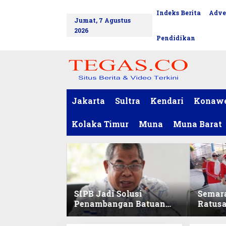
L
Indeks Berita
Adve
tutup
e
Jumat, 7 Agustus
w
2026
a
Pendidikan
t
i
k
e
k
o
Jakarta
Sultra
Kendari
Konaw
n
t
Kolaka Timur
Muna
Muna Barat
e
n
SIPB Jadi Solusi
Semar
Penambangan Batuan
Ratus
Komoditas ex-Golongan
Sekret
C di Sultra
Ikuti 