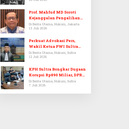
Prof. Mahfud MD Soroti
Kejanggalan Pengalihan
Penyelidikan Tersangka
Di Berita Utama, Hukum, Jakarta
13 Juli 2026
Febrie Adriansyah
Perkuat Advokasi Pers,
Wakil Ketua PWI Sultra
Resmi Dilantik Menjadi
Di Berita Utama, Hukum, Sultra
12 Juli 2026
Advokat PERADI
KPH Sultra Bongkar Dugaan
Korupsi Rp890 Miliar, DPRD
Sultra Gelar RDP
Di Berita Utama, Hukum, Sultra
7 Juli 2026