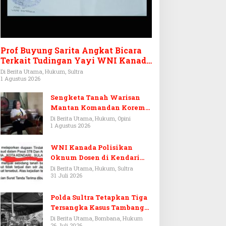
Prof Buyung Sarita Angkat Bicara
Terkait Tudingan Yayi WNI Kanada
Ditagih Utang Rp3,6 Miliar
Di Berita Utama, Hukum, Sultra
1 Agustus 2026
Sengketa Tanah Warisan
Mantan Komandan Korem
143/HO, Ketika Warisan
Di Berita Utama, Hukum, Opini
1 Agustus 2026
Menjadi Arena Pemerasan
WNI Kanada Polisikan
Oknum Dosen di Kendari
Terkait Aset Puluhan Miliar
Di Berita Utama, Hukum, Sultra
31 Juli 2026
Polda Sultra Tetapkan Tiga
Tersangka Kasus Tambang
Emas Ilegal di Bombana
Di Berita Utama, Bombana, Hukum
26 Juli 2026