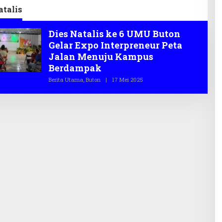
atalis
Dies Natalis ke 6 UMU Buton
Gelar Expo Interpreneur Peta
Jalan Menuju Kampus
Berdampak
Berita Utama
,
Buton
|
17 Mei 2025
O
L
E
H
T
E
G
A
S
.
C
O