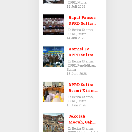
DPRD, Muna
Dugaan Jual
14 Juli 2026
Beli Tanah
Bermasalah di
Rapat Pansus
Muna
DPRD Sultra
Diskors Dua
Di Berita Utama,
DPRD, Sultra
Kali Akibat
14 Juli 2026
Ketidakhadira
n Pj Sekda
Komisi IV
DPRD Sultra
Kawal Hak
Di Berita Utama,
DPRD, Pendidikan,
Guru,
Sultra
Rencanakan
15 Juni 2026
Revisi Perda
Pendidikan
DPRD Sultra
Resmi Kirim
Aspirasi Tolak
Di Berita Utama,
DPRD, Sultra
Peraturan
11 Juni 2026
BPOM No. 5
Tahun 2026 ke
Sekolah
Komisi IX DPR
Megah, Gaji
RI
Guru Berdarah-
Di Berita Utama,