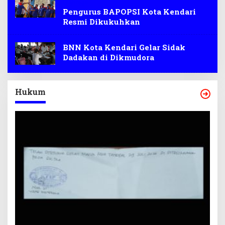
Olahraga
Pengurus BAPOPSI Kota Kendari
Resmi Dikukuhkan
BNN Kota Kendari Gelar Sidak
Dadakan di Dikmudora
Hukum