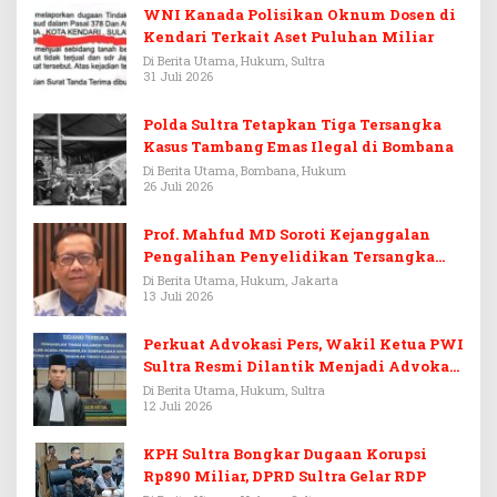
WNI Kanada Polisikan Oknum Dosen di
Kendari Terkait Aset Puluhan Miliar
Di Berita Utama, Hukum, Sultra
31 Juli 2026
Polda Sultra Tetapkan Tiga Tersangka
Kasus Tambang Emas Ilegal di Bombana
Di Berita Utama, Bombana, Hukum
26 Juli 2026
Prof. Mahfud MD Soroti Kejanggalan
Pengalihan Penyelidikan Tersangka
Febrie Adriansyah
Di Berita Utama, Hukum, Jakarta
13 Juli 2026
Perkuat Advokasi Pers, Wakil Ketua PWI
Sultra Resmi Dilantik Menjadi Advokat
PERADI
Di Berita Utama, Hukum, Sultra
12 Juli 2026
KPH Sultra Bongkar Dugaan Korupsi
Rp890 Miliar, DPRD Sultra Gelar RDP