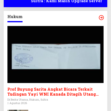
Sultra : Kami Masih Upgrade Server
Hukum
Prof Buyung Sarita Angkat Bicara Terkait
Tudingan Yayi WNI Kanada Ditagih Utang
Rp3,6 Miliar
Di Berita Utama, Hukum, Sultra
1 Agustus 2026