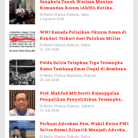
Sengketa Tanah Warisan Mantan
Komandan Korem 143/HO, Ketika
Warisan Menjadi Arena Pemerasan
Di Berita Utama, Hukum, Opini
1 Agustus 2026
WNI Kanada Polisikan Oknum Dosen di
Kendari Terkait Aset Puluhan Miliar
Di Berita Utama, Hukum, Sultra
31 Juli 2026
Polda Sultra Tetapkan Tiga Tersangka
Kasus Tambang Emas Ilegal di Bombana
Di Berita Utama, Bombana, Hukum
26 Juli 2026
Prof. Mahfud MD Soroti Kejanggalan
Pengalihan Penyelidikan Tersangka
Febrie Adriansyah
Di Berita Utama, Hukum, Jakarta
13 Juli 2026
Perkuat Advokasi Pers, Wakil Ketua PWI
Sultra Resmi Dilantik Menjadi Advokat
PERADI
Di Berita Utama, Hukum, Sultra