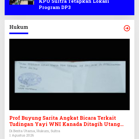
KPU Sultra Tetapkan Lokasi
Program DP3
Hukum
Prof Buyung Sarita Angkat Bicara Terkait
Tudingan Yayi WNI Kanada Ditagih Utang
Rp3,6 Miliar
Di Berita Utama, Hukum, Sultra
1 Agustus 2026