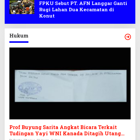
FPKU Sebut PT. AFN Langgar Ganti
Rugi Lahan Dua Kecamatan di
Konut
Hukum
Prof Buyung Sarita Angkat Bicara Terkait
Tudingan Yayi WNI Kanada Ditagih Utang
Rp3,6 Miliar