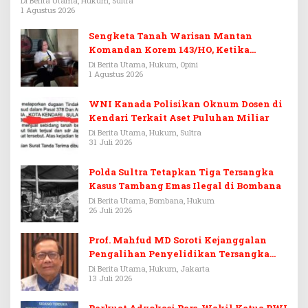
Di Berita Utama, Hukum, Sultra
1 Agustus 2026
Sengketa Tanah Warisan Mantan
Komandan Korem 143/HO, Ketika
Warisan Menjadi Arena Pemerasan
Di Berita Utama, Hukum, Opini
1 Agustus 2026
WNI Kanada Polisikan Oknum Dosen di
Kendari Terkait Aset Puluhan Miliar
Di Berita Utama, Hukum, Sultra
31 Juli 2026
Polda Sultra Tetapkan Tiga Tersangka
Kasus Tambang Emas Ilegal di Bombana
Di Berita Utama, Bombana, Hukum
26 Juli 2026
Prof. Mahfud MD Soroti Kejanggalan
Pengalihan Penyelidikan Tersangka
Febrie Adriansyah
Di Berita Utama, Hukum, Jakarta
13 Juli 2026
Perkuat Advokasi Pers, Wakil Ketua PWI