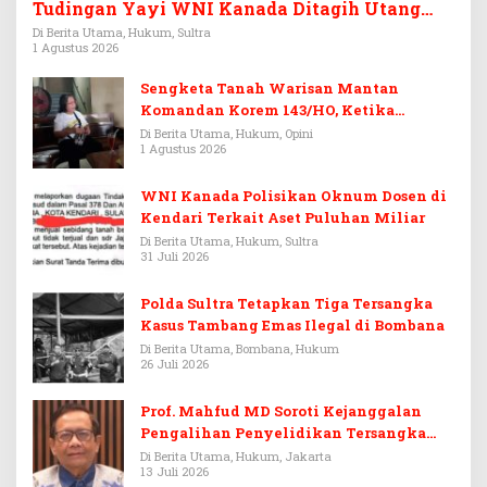
Tudingan Yayi WNI Kanada Ditagih Utang
Rp3,6 Miliar
Di Berita Utama, Hukum, Sultra
1 Agustus 2026
Sengketa Tanah Warisan Mantan
Komandan Korem 143/HO, Ketika
Warisan Menjadi Arena Pemerasan
Di Berita Utama, Hukum, Opini
1 Agustus 2026
WNI Kanada Polisikan Oknum Dosen di
Kendari Terkait Aset Puluhan Miliar
Di Berita Utama, Hukum, Sultra
31 Juli 2026
Polda Sultra Tetapkan Tiga Tersangka
Kasus Tambang Emas Ilegal di Bombana
Di Berita Utama, Bombana, Hukum
26 Juli 2026
Prof. Mahfud MD Soroti Kejanggalan
Pengalihan Penyelidikan Tersangka
Febrie Adriansyah
Di Berita Utama, Hukum, Jakarta
13 Juli 2026